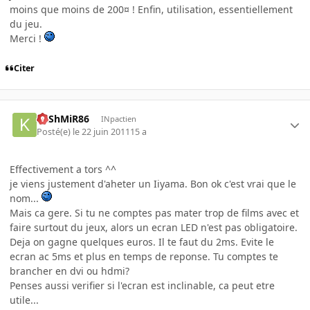
moins que moins de 200¤ ! Enfin, utilisation, essentiellement
du jeu.
Merci !
Citer
KaShMiR86
INpactien
Posté(e)
le 22 juin 2011
15 a
Effectivement a tors ^^
je viens justement d'aheter un Iiyama. Bon ok c'est vrai que le
nom...
Mais ca gere. Si tu ne comptes pas mater trop de films avec et
faire surtout du jeux, alors un ecran LED n'est pas obligatoire.
Deja on gagne quelques euros. Il te faut du 2ms. Evite le
ecran ac 5ms et plus en temps de reponse. Tu comptes te
brancher en dvi ou hdmi?
Penses aussi verifier si l'ecran est inclinable, ca peut etre
utile...