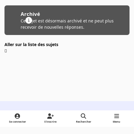
Archivé
Ce sujet est désormais archivé et ne peut plus
recevoir de nouvelles réponses.
Aller sur la liste des sujets
Light Mode
Dark Mode
System Preference
Se connecter
S’inscrire
Rechercher
Menu
Langue
Cookies