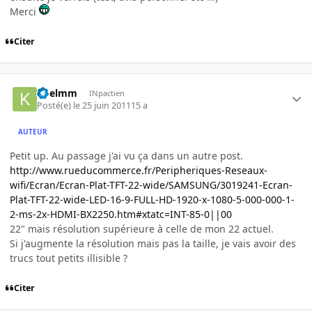
Merci
Citer
Koelmm
INpactien
Posté(e)
le 25 juin 2011
15 a
AUTEUR
Petit up. Au passage j'ai vu ça dans un autre post.
http://www.rueducommerce.fr/Peripheriques-Reseaux-
wifi/Ecran/Ecran-Plat-TFT-22-wide/SAMSUNG/3019241-Ecran-
Plat-TFT-22-wide-LED-16-9-FULL-HD-1920-x-1080-5-000-000-1-
2-ms-2x-HDMI-BX2250.htm#xtatc=INT-85-0||00
22" mais résolution supérieure à celle de mon 22 actuel.
Si j'augmente la résolution mais pas la taille, je vais avoir des
trucs tout petits illisible ?
Citer