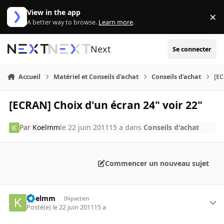
Aller au contenu
View in the app
×
Di
A better way to browse.
Learn more
.
Next
Se connecter
Accueil
Matériel et Conseils d'achat
Conseils d'achat
[EC
[ECRAN] Choix d'un écran 24" voir 22"
Par
Koelmm
le 22 juin 2011
15 a
dans
Conseils d'achat
Commencer un nouveau sujet
Koelmm
INpactien
Posté(e)
le 22 juin 2011
15 a