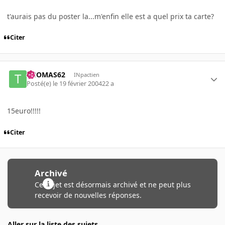
t'aurais pas du poster la...m'enfin elle est a quel prix ta carte?
Citer
THOMAS62
INpactien
Posté(e)
le 19 février 2004
22 a
15euro!!!!!
Citer
Archivé
Ce sujet est désormais archivé et ne peut plus
recevoir de nouvelles réponses.
Aller sur la liste des sujets