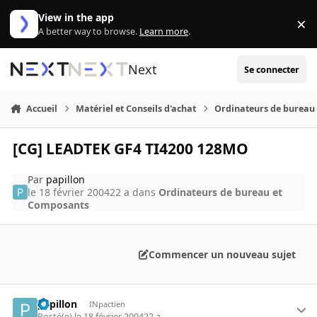
Aller au contenu
View in the app
×
Di
A better way to browse.
Learn more
.
Next
Se connecter
Accueil
Matériel et Conseils d'achat
Ordinateurs de bureau
[CG] LEADTEK GF4 TI4200 128MO
Par
papillon
le 18 février 2004
22 a
dans
Ordinateurs de bureau et
Composants
Commencer un nouveau sujet
papillon
INpactien
Posté(e)
le 18 février 2004
22 a