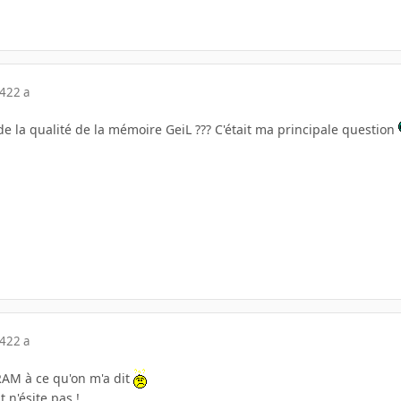
04
22 a
 de la qualité de la mémoire GeiL ??? C'était ma principale question
04
22 a
RAM à ce qu'on m'a dit
t n'ésite pas !