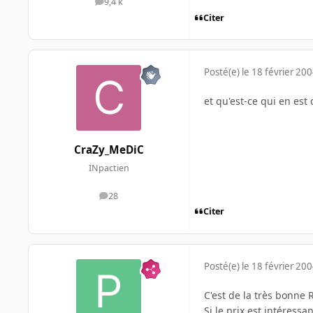
9,4 k
messages
Citer
Posté(e)
le 18 février 20
et qu'est-ce qui en est
CraZy_MeDiC
INpactien
28
messages
Citer
Posté(e)
le 18 février 20
C'est de la très bonne 
Si le prix est intéressan