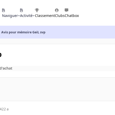
Naviguer
Activité
Classement
Clubs
Chatbox
Avis pour mémoire GeiL svp
p
d'achat
04
22 a