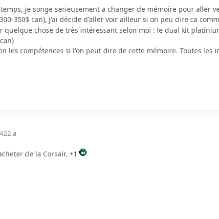
 temps, je songe serieusement a changer de mémoire pour aller ver
300-350$ can), j'ai décide d'aller voir ailleur si on peu dire ca com
oir quelque chose de très intéressant selon moi : le dual kit platini
can)
on les compétences si l'on peut dire de cette mémoire. Toutes les inf
04
22 a
acheter de la Corsair. +1