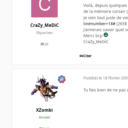
Voilà, depuis quelques
de la mémoire corsair (
Je vien tout juste de v
linenumber=18#
(265$ 
CraZy_MeDiC
J'aimerais savoir quel s
INpactien
Merci bcp
CraZy_MeDiC
28
messages
Citer
Posté(e)
le 18 février 20
Tu fais bien de ne pas 
XZombi
Ancien