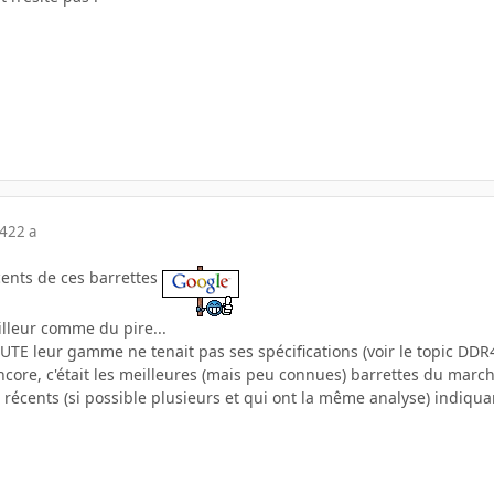
04
22 a
cents de ces barrettes
illeur comme du pire...
UTE leur gamme ne tenait pas ses spécifications (voir le topic DDR400
core, c'était les meilleures (mais peu connues) barrettes du march
ts récents (si possible plusieurs et qui ont la même analyse) indiqu