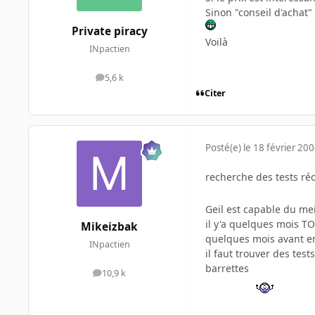
Sinon "conseil d'achat"
Private piracy
Voilà
INpactien
5,6 k
messages
Citer
Posté(e)
le 18 février 20
recherche des tests ré
Geil est capable du me
il y'a quelques mois TO
Mikeizbak
quelques mois avant en
INpactien
il faut trouver des tes
barrettes
10,9 k
messages