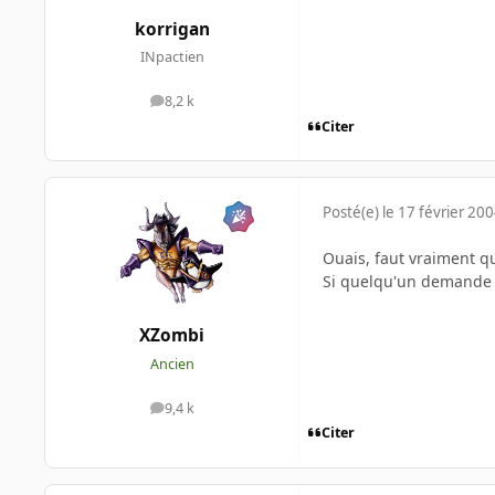
korrigan
INpactien
8,2 k
messages
Citer
Posté(e)
le 17 février 20
Ouais, faut vraiment qu
Si quelqu'un demande d
XZombi
Ancien
9,4 k
messages
Citer