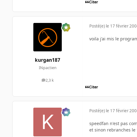
Citer
Posté(e)
le 17 février 20
voila j'ai mis le prog
kurgan187
INpactien
2,3 k
messages
Citer
Posté(e)
le 17 février 20
speedfan n'est pas com
et sinon rebranches le 