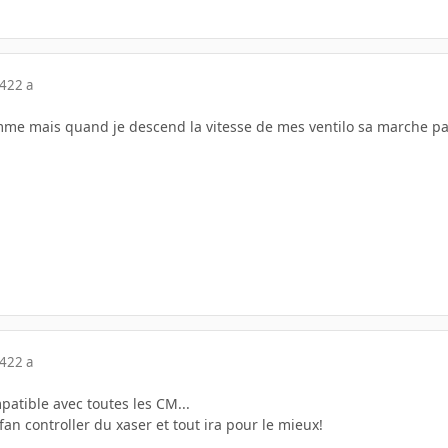
04
22 a
ramme mais quand je descend la vitesse de mes ventilo sa marche p
04
22 a
patible avec toutes les CM...
fan controller du xaser et tout ira pour le mieux!