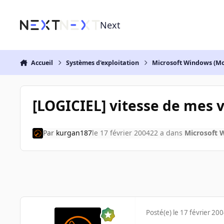
Aller au contenu
Next
Accueil
Systèmes d'exploitation
Microsoft Windows (Mo
[LOGICIEL] vitesse de mes v
Par
kurgan187
le 17 février 2004
22 a
dans
Microsoft 
Posté(e)
le 17 février 20