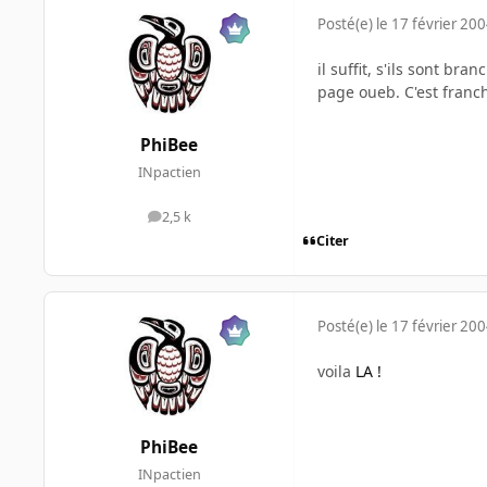
Posté(e)
le 17 février 20
il suffit, s'ils sont br
page oueb. C'est fran
PhiBee
INpactien
2,5 k
messages
Citer
Posté(e)
le 17 février 20
voila
LA !
PhiBee
INpactien