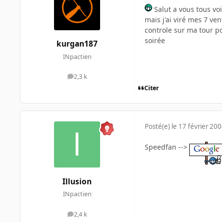
Salut a vous tous vo
mais j'ai viré mes 7 ve
controle sur ma tour po
soirée
kurgan187
INpactien
2,3 k
messages
Citer
Posté(e)
le 17 février 20
Speedfan -->
Illusion
INpactien
2,4 k
messages