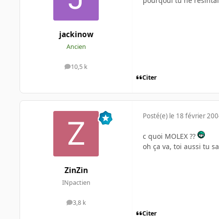
pourqoui tu ne resinta
jackinow
Ancien
10,5 k
messages
Citer
Posté(e)
le 18 février 20
c quoi MOLEX ??
oh ça va, toi aussi tu s
ZinZin
INpactien
3,8 k
messages
Citer