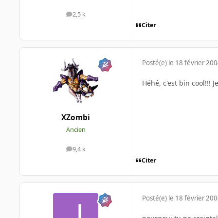
2,5 k
messages
Citer
Posté(e)
le 18 février 20
Héhé, c'est bin cool!!!
XZombi
Ancien
9,4 k
messages
Citer
Posté(e)
le 18 février 20