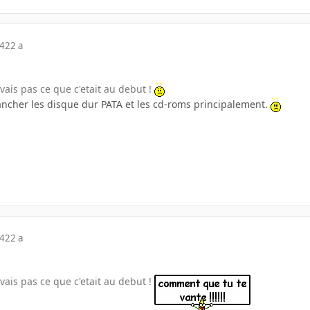
04
22 a
avais pas ce que c'etait au debut !
ncher les disque dur PATA et les cd-roms principalement.
04
22 a
avais pas ce que c'etait au debut !