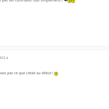
ll pas fan controleur tout simplement??
04
22 a
avais pas ce que c'etait au debut !