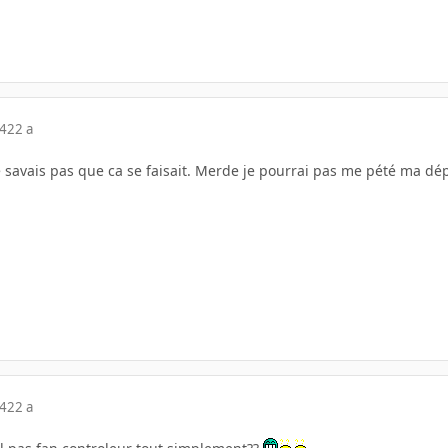
04
22 a
 Je savais pas que ca se faisait. Merde je pourrai pas me pété ma d
04
22 a