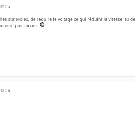
04
22 a
anchés sur Molex, de réduire le voltage ce qui réduira la vitesse: tu d
chement pas sorcier
04
22 a