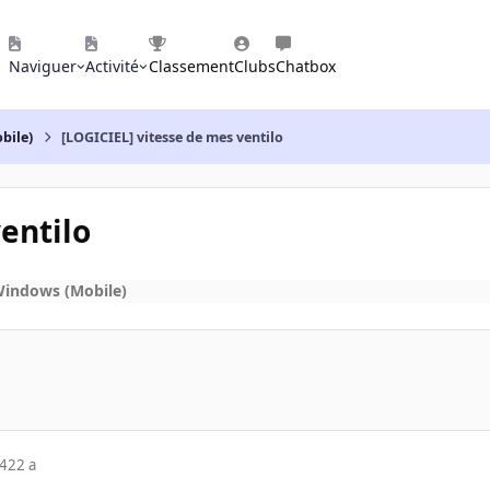
Naviguer
Activité
Classement
Clubs
Chatbox
bile)
[LOGICIEL] vitesse de mes ventilo
entilo
Windows (Mobile)
04
22 a