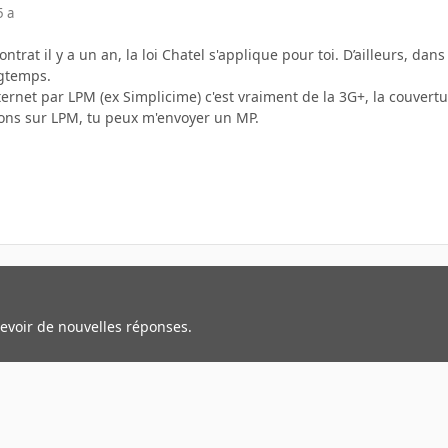
5 a
ontrat il y a un an, la loi Chatel s'applique pour toi. D’ailleurs, da
gtemps.
ternet par LPM (ex Simplicime) c'est vraiment de la 3G+, la couver
tions sur LPM, tu peux m'envoyer un MP.
cevoir de nouvelles réponses.