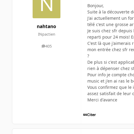
Bonjour,
Suite à la découverte de
J'ai actuellement un for
télé c'est une grosse a
nahtano
Je suis chez sfr depui
INpactien
reparti pour 24 mois! En
C'est là que j'aimerais 
405
messages
mon entrée chez sfr re
?
De plus si c'est applica
rien à dépenser chez sfr
Pour info je compte cho
music et j'en ai ras le 
Vous confirmez que le 
assez satisfait de leur 
Merci d'avance
Citer