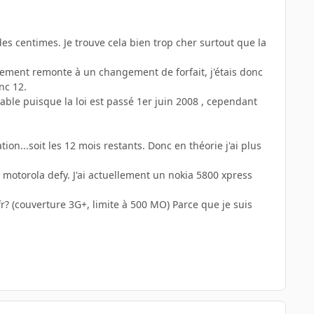
t des centimes. Je trouve cela bien trop cher surtout que la
lement remonte à un changement de forfait, j'étais donc
nc 12.
licable puisque la loi est passé 1er juin 2008 , cependant
tion...soit les 12 mois restants. Donc en théorie j'ai plus
e motorola defy. J'ai actuellement un nokia 5800 xpress
r? (couverture 3G+, limite à 500 MO) Parce que je suis