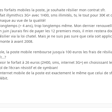
s forfaits mobiles la poste, je souhaite résilier mon contrat sfr.
fait illymithics 3G+ avec 1H00, sms illimités, tv, le tout pour 30€ e
rnaque au vue de la qualité!
s longtemps (> 4 ans), trop longtemps même. Mon dernier renouvel
 juin j'aurais fini de payer les 12 premiers mois, il m'en restera do
résilier via la loi chatel. Mais je ne suis pas sure que cela soit app
monte à avant 2008.
ble, la poste mobile rembourse jusqu'a 100 euros les frais de résilia
...?
isir le forfait à 26 euros (2H00, sms, internet 3G+) en choisissant l
bol de l'écran résistif et de symbian!
internet mobile de la poste est exactement le même que celui de sf
débit.