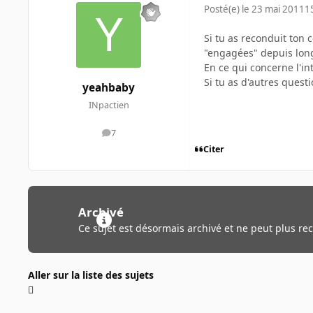
Posté(e)
le 23 mai 2011
1
Si tu as reconduit ton c
"engagées" depuis lon
En ce qui concerne l'in
Si tu as d'autres ques
yeahbaby
INpactien
7
messages
Citer
Archivé
Ce sujet est désormais archivé et ne peut plus re
Aller sur la liste des sujets