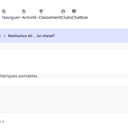
Naviguer
Activité
Classement
Clubs
Chatbox
s
Résiliation sfr....loi chatel?
phériques portables
5 a