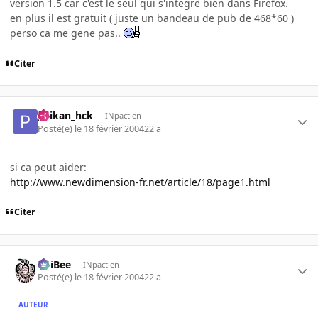
version 1.5 car c'est le seul qui s'integre bien dans Firefox.
en plus il est gratuit ( juste un bandeau de pub de 468*60 )
perso ca me gene pas..
Citer
paikan_hck
INpactien
Posté(e)
le 18 février 2004
22 a
si ca peut aider:
http://www.newdimension-fr.net/article/18/page1.html
Citer
PhiBee
INpactien
Posté(e)
le 18 février 2004
22 a
AUTEUR