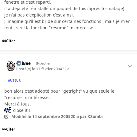
fenetre et c'est reparti.
il a deja eté réinstallé un paquet de fois (apres formatage)
je n'ai pas d'explication c'est ainsi.
j'imagine qu'il est bridé sur certaines fonctions , mais je m'en
fout , seul la fonction "resume" m'interesse.
Citer
PhiBee
INpactien
Posté(e)
le 17 février 2004
22 a
AUTEUR
bon alors c'est adopté pour "getright" vu que seule le
"resume" m'intéresse.
Merci à tous.
close it !
Modifié
le 14 septembre 2005
20 a
par XZombi
Citer