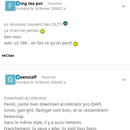
flying tea pot
INpactien
Posté(e)
le 18 février 2004
22 a
vs résumez souvent des DL???
ça m'arrive jamais
ben voui.
avec un 56K , on fait ce qu'on peut!
Citer
Greenstaff
INpactien
Posté(e)
le 18 février 2004
22 a
Download accelerator.
Pareil, j'aime bien download accelerator pro (DAP).
Sinon, getright, flashget sont bien, et se ressemblent
beaucoup.
Dans le même style, il y a aussi Netants.
Franchement, tu peux y aller, ils sont tous bons.