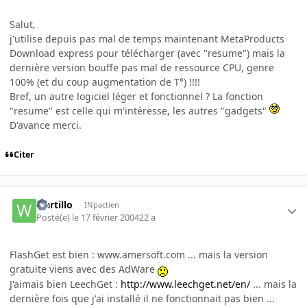
Salut,
j'utilise depuis pas mal de temps maintenant MetaProducts
Download express pour télécharger (avec "resume") mais la
dernière version bouffe pas mal de ressource CPU, genre
100% (et du coup augmentation de T°) !!!!
Bref, un autre logiciel léger et fonctionnel ? La fonction
"resume" est celle qui m'intéresse, les autres "gadgets"
D'avance merci.
Citer
wartillo
INpactien
Posté(e)
le 17 février 2004
22 a
FlashGet est bien : www.amersoft.com ... mais la version
gratuite viens avec des AdWare
J'aimais bien LeechGet :
http://www.leechget.net/en/
... mais la
dernière fois que j'ai installé il ne fonctionnait pas bien ...