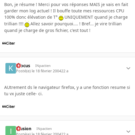
Bon, je résume ! Merci pour vos réponses MAIS je vais en fait
garder mon log actuel ! Il bouffe toute mes ressources CPU
100% donc élévation de T°
UNIQUEMENT quand je charge
trillian !!!!
Allez savoir pourquoi.... ! Bref... je vire trillian
quand je charge de gros fichier, c'est tout !
Citer
Krocus
INpactien
Posté(e)
le 18 février 2004
22 a
AUtrement ds le navigateur firefox, y a une fonction resume si
tu vx juste celle- ci.
Citer
Illusion
INpactien
Posté(e)
le 18 février 2004
22 a