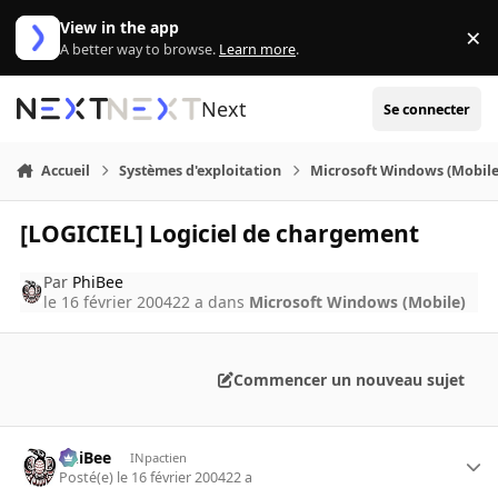
Aller au contenu
View in the app
×
Di
A better way to browse.
Learn more
.
Next
Se connecter
Accueil
Systèmes d'exploitation
Microsoft Windows (Mobile
[LOGICIEL] Logiciel de chargement
Par
PhiBee
le 16 février 2004
22 a
dans
Microsoft Windows (Mobile)
Commencer un nouveau sujet
PhiBee
INpactien
Posté(e)
le 16 février 2004
22 a