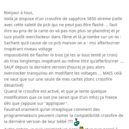
Bonjour à tous,
Voilà je dispose d'un crossfire de sapphire 5850 xtreme (celle
avec cette saleté de pcb qui ne peut pas être flashé ... faut
dire au prix de la carte on và pas non plus se plaindre) et je
suis plutôt overclockeur dans l'âme et là je tombe sur un os :
Sachant qu'à cause de ce pcb maison on a : msi afterburner
inopérant niveau voltage
impossibilité de flasher le bios (je les ai tous tenté je crois)
ati trixx longtemps inopérant au même titre qu'afterburner ....
SAUF depuis la dernière version (houra) je peu alors
overclocker tranquilou en modifiant les voltages ... MAIS celà
ne vaut que sur une seule de mes cartes (donc crossfire
désactivé)
Quand le crossfire est activé, et que je tente quelque
modification que ce soit (ne serait que d'un mhz) ça freeze
dès que j'appuie sur "appliquer".
Faudrait vraiment qu'on m'explique comment des
programmateurs peuvent clamer la compatibilité crossfire de
la dernière version de leur bébé ???