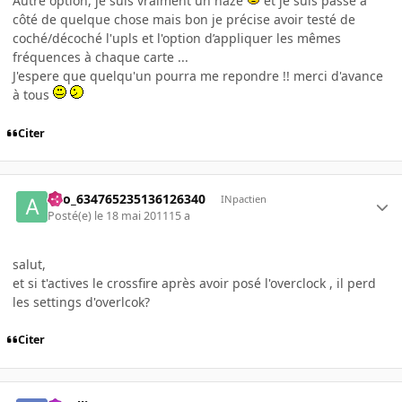
Autre option, je suis vraiment un naze
et je suis passé à
côté de quelque chose mais bon je précise avoir testé de
coché/décoché l'upls et l'option d’appliquer les mêmes
fréquences à chaque carte ...
J'espere que quelqu'un pourra me repondre !! merci d'avance
à tous
Citer
ano_634765235136126340
INpactien
Posté(e)
le 18 mai 2011
15 a
salut,
et si t'actives le crossfire après avoir posé l'overclock , il perd
les settings d'overlcok?
Citer