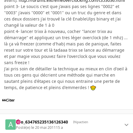
avant):
http://forums.extremeoverclocking.com/t353036.html
point 3- Le soucis c'est que j'avais pas ses lignes "0002" et
"0003" j'avais "0000" et "0001" ou un truc du genre et dans
ces deux dossiers j'ai trouvé la clé EnableUlps binary et j'ai
changé la valeur de 1 à 0
point 4- lancer trixx à nouveau, cocher "lancer trixx au
démarrage" et appliquez un tres léger overclock (de 1 mhz) ...
là ça và freezer (comme d'hab) mais pas de panique, faites
reset sur votre tour et là tadaaa trixx se lance au démarrage
et par magie vous pouvez faire l'overclock que vous voulez
sans freeze !
J'ai pris soin de détailler la technique au mieux en clin d'oeil à
tous ces gens qui décrient une méthode qui marche en
sautant pleins d'étapes ce qui nous entraine une perte de
temps, de patience et pleins d'emmerdes !
Citer
ano_634765235136126340
INpactien
Posté(e)
le 20 mai 2011
15 a