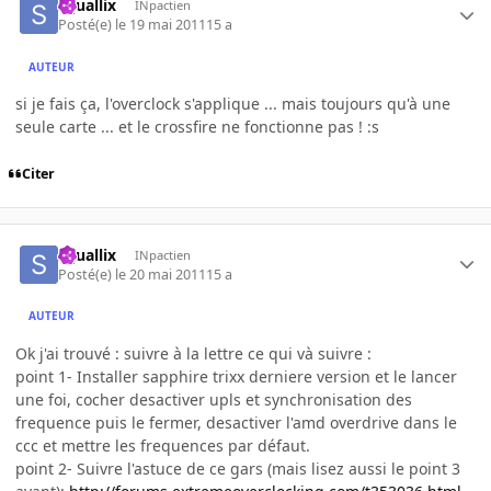
squallix
INpactien
Posté(e)
le 19 mai 2011
15 a
AUTEUR
si je fais ça, l'overclock s'applique ... mais toujours qu'à une
seule carte ... et le crossfire ne fonctionne pas ! :s
Citer
squallix
INpactien
Posté(e)
le 20 mai 2011
15 a
AUTEUR
Ok j'ai trouvé : suivre à la lettre ce qui và suivre :
point 1- Installer sapphire trixx derniere version et le lancer
une foi, cocher desactiver upls et synchronisation des
frequence puis le fermer, desactiver l'amd overdrive dans le
ccc et mettre les frequences par défaut.
point 2- Suivre l'astuce de ce gars (mais lisez aussi le point 3