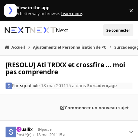
Aller au contenu
View in the app
×
Di
A better way to browse.
Learn more
.
Next
Se connecter
Accueil
Ajustements et Personnalisation de PC
Surcadença
[RESOLU] Ati TRIXX et crossfire ... moi
pas comprendre
Par
squallix
le 18 mai 2011
15 a
dans
Surcadençage
Commencer un nouveau sujet
squallix
INpactien
Posté(e)
le 18 mai 2011
15 a