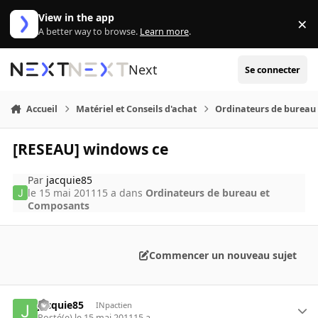
Aller au contenu
View in the app
×
Di
A better way to browse.
Learn more
.
Next
Se connecter
Accueil
Matériel et Conseils d'achat
Ordinateurs de bureau
[RESEAU] windows ce
Par
jacquie85
le 15 mai 2011
15 a
dans
Ordinateurs de bureau et
Composants
Commencer un nouveau sujet
jacquie85
INpactien
Posté(e)
le 15 mai 2011
15 a