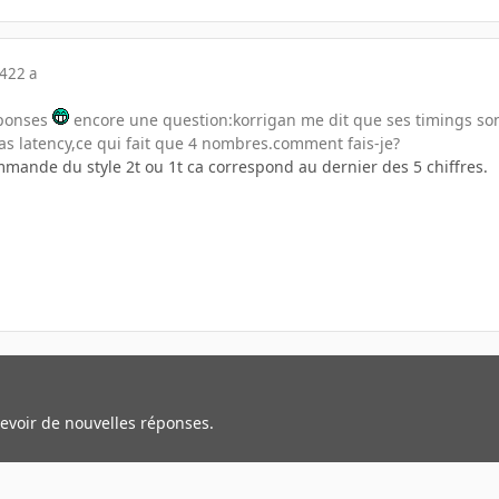
04
22 a
eponses
encore une question:korrigan me dit que ses timings so
 cas latency,ce qui fait que 4 nombres.comment fais-je?
mmande du style 2t ou 1t ca correspond au dernier des 5 chiffres.
cevoir de nouvelles réponses.