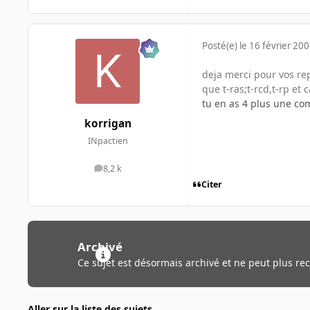
Posté(e)
le 16 février 20
deja merci pour vos r
que t-ras;t-rcd,t-rp et
tu en as 4 plus une co
korrigan
INpactien
8,2 k
messages
Citer
Archivé
Ce sujet est désormais archivé et ne peut plus re
Aller sur la liste des sujets