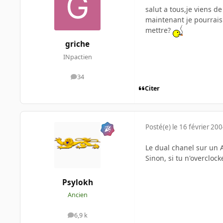
salut a tous,je viens 
maintenant je pourrais 
mettre?
griche
INpactien
34
messages
Citer
Posté(e)
le 16 février 20
Le dual chanel sur un A
Sinon, si tu n'overcloc
Psylokh
Ancien
6,9 k
messages