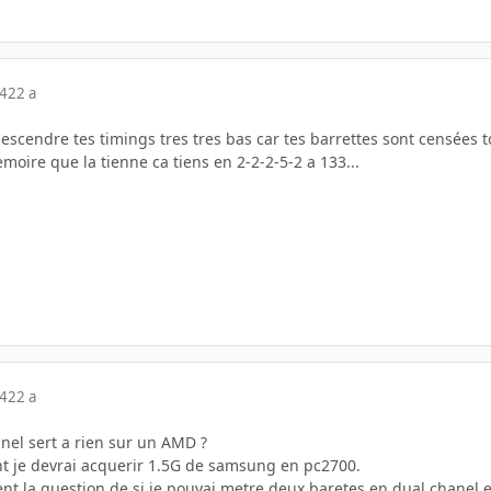
04
22 a
cendre tes timings tres tres bas car tes barrettes sont censées to
oire que la tienne ca tiens en 2-2-2-5-2 a 133...
04
22 a
nel sert a rien sur un AMD ?
t je devrai acquerir 1.5G de samsung en pc2700.
nt la question de si je pouvai metre deux baretes en dual chanel et