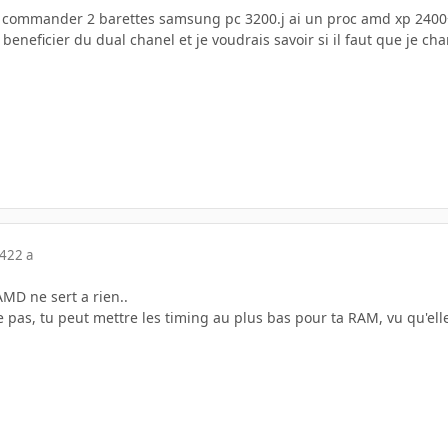
de commander 2 barettes samsung pc 3200.j ai un proc amd xp 2400+
beneficier du dual chanel et je voudrais savoir si il faut que je c
04
22 a
MD ne sert a rien..
ke pas, tu peut mettre les timing au plus bas pour ta RAM, vu qu'ell