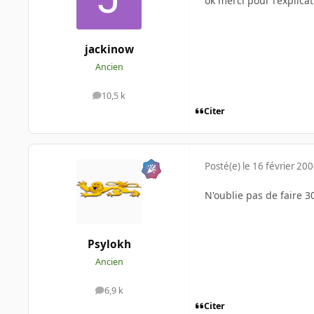
ok merci pour l'explicat
jackinow
Ancien
10,5 k
messages
Citer
Posté(e)
le 16 février 20
N'oublie pas de faire 
Psylokh
Ancien
6,9 k
messages
Citer