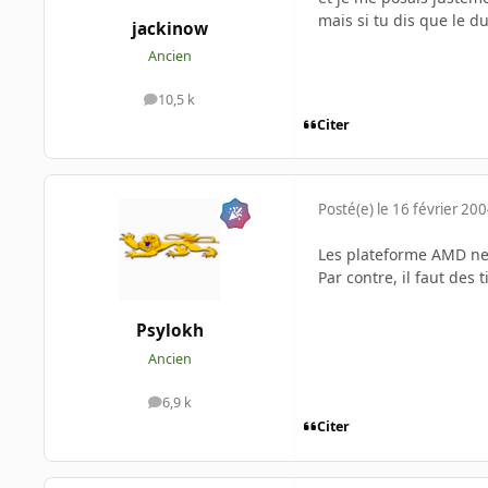
mais si tu dis que le d
jackinow
Ancien
10,5 k
messages
Citer
Posté(e)
le 16 février 20
Les plateforme AMD ne t
Par contre, il faut des 
Psylokh
Ancien
6,9 k
messages
Citer