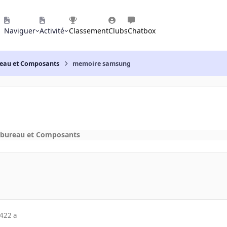
Naviguer
Activité
Classement
Clubs
Chatbox
reau et Composants
memoire samsung
 bureau et Composants
04
22 a