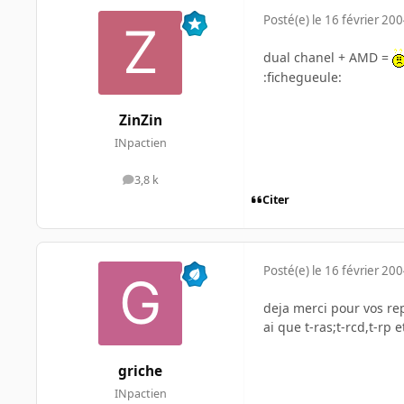
Posté(e)
le 16 février 20
dual chanel + AMD =
:fichegueule:
ZinZin
INpactien
3,8 k
messages
Citer
Posté(e)
le 16 février 20
deja merci pour vos r
ai que t-ras;t-rcd,t-rp
griche
INpactien