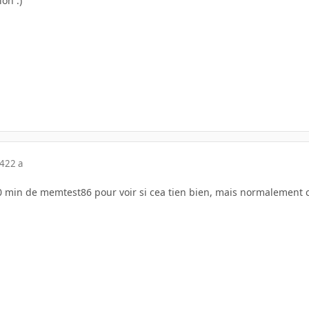
ion :)
04
22 a
30 min de memtest86 pour voir si cea tien bien, mais normalement 