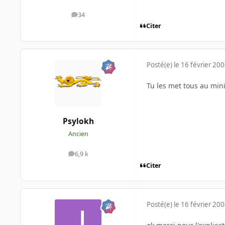
34
messages
Citer
Posté(e)
le 16 février 20
Tu les met tous au min
Psylokh
Ancien
6,9 k
messages
Citer
Posté(e)
le 16 février 20