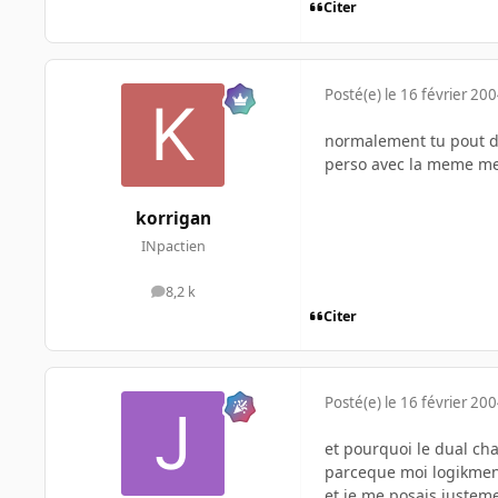
Citer
Posté(e)
le 16 février 20
normalement tu pout des
perso avec la meme mem
korrigan
INpactien
8,2 k
messages
Citer
Posté(e)
le 16 février 20
et pourquoi le dual cha
parceque moi logikmen
et je me posais justeme