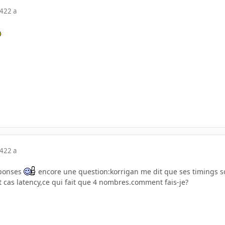
04
22 a
04
22 a
eponses
encore une question:korrigan me dit que ses timings 
 et cas latency,ce qui fait que 4 nombres.comment fais-je?