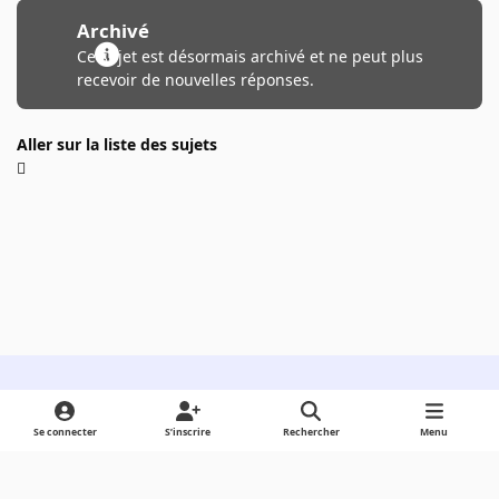
Archivé
Ce sujet est désormais archivé et ne peut plus
recevoir de nouvelles réponses.
Aller sur la liste des sujets
Light Mode
Dark Mode
System Preference
Se connecter
S’inscrire
Rechercher
Menu
Langue
Cookies
Powered by
Invision Community