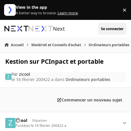
Aller au contenu
View in the app
×
Di
A better way to browse.
Learn more
.
Next
Se connecter
Accueil
Matériel et Conseils d'achat
Ordinateurs portables
Kestion sur PCInpact et portable
Par
zicool
le 16 février 2004
22 a
dans
Ordinateurs portables
Commencer un nouveau sujet
zicool
INpactien
Posté(e)
le 16 février 2004
22 a