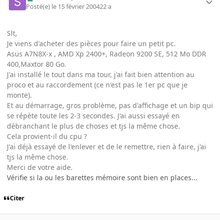
Posté(e)
le 15 février 2004
22 a
Slt,
Je viens d'acheter des pièces pour faire un petit pc.
Asus A7N8X-x , AMD Xp 2400+, Radeon 9200 SE, 512 Mo DDR
400,Maxtor 80 Go.
J'ai installé le tout dans ma tour, j'ai fait bien attention au
proco et au raccordement (ce n'est pas le 1er pc que je
monte).
Et au démarrage, gros problème, pas d'affichage et un bip qui
se répète toute les 2-3 secondes. J'ai aussi essayé en
débranchant le plus de choses et tjs la même chose.
Cela provient-il du cpu ?
J'ai déjà essayé de l'enlever et de le remettre, rien à faire, j'ai
tjs la même chose.
Merci de votre aide.
Vérifie si la ou les barettes mémoire sont bien en places...
Citer