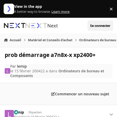
Aller au contenu
View in the app
×
Di
A better way to browse.
Learn more
.
Next
Se connecter
Accueil
Matériel et Conseils d'achat
Ordinateurs de bureau
prob démarrage a7n8x-x xp2400+
Par
lemip
le 15 février 2004
22 a
dans
Ordinateurs de bureau et
Composants
Commencer un nouveau sujet
lemip
INpactien
Posté(e)
le 15 février 2004
22 a