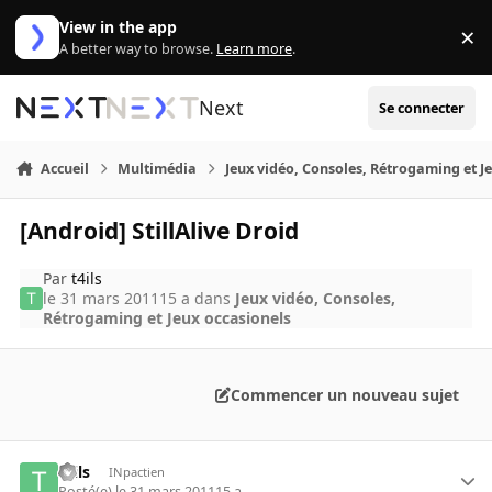
Aller au contenu
View in the app
×
Di
A better way to browse.
Learn more
.
Next
Se connecter
Accueil
Multimédia
Jeux vidéo, Consoles, Rétrogaming et J
[Android] StillAlive Droid
Par
t4ils
le 31 mars 2011
15 a
dans
Jeux vidéo, Consoles,
Rétrogaming et Jeux occasionels
Commencer un nouveau sujet
t4ils
INpactien
Posté(e)
le 31 mars 2011
15 a