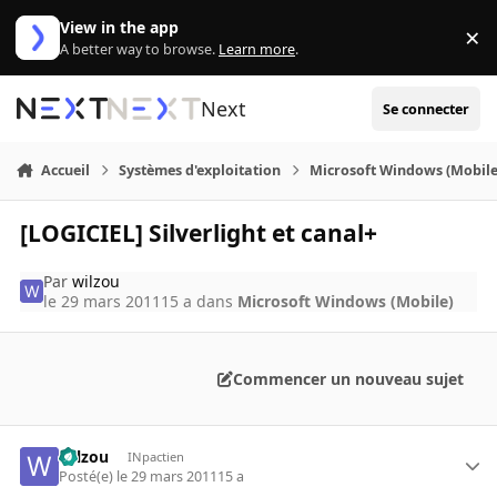
Aller au contenu
View in the app
×
Di
A better way to browse.
Learn more
.
Next
Se connecter
Accueil
Systèmes d'exploitation
Microsoft Windows (Mobile
[LOGICIEL] Silverlight et canal+
Par
wilzou
le 29 mars 2011
15 a
dans
Microsoft Windows (Mobile)
Commencer un nouveau sujet
wilzou
INpactien
Posté(e)
le 29 mars 2011
15 a