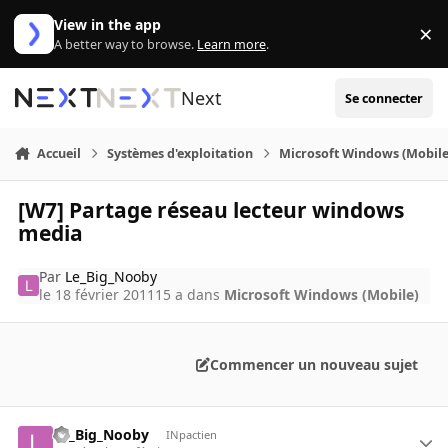
Aller au contenu
View in the app
×
Di
A better way to browse.
Learn more
.
Next
Se connecter
Accueil
Systèmes d'exploitation
Microsoft Windows (Mobile
[W7] Partage réseau lecteur windows
media
Par
Le_Big_Nooby
le 18 février 2011
15 a
dans
Microsoft Windows (Mobile)
Commencer un nouveau sujet
Le_Big_Nooby
INpactien