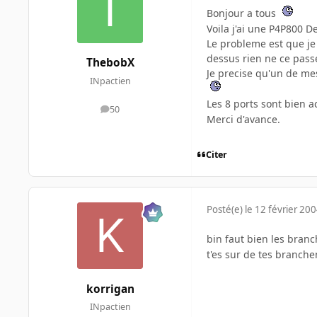
Bonjour a tous
Voila j'ai une P4P800 D
Le probleme est que je 
dessus rien ne ce pass
ThebobX
Je precise qu'un de me
INpactien
Les 8 ports sont bien 
50
messages
Merci d'avance.
Citer
Posté(e)
le 12 février 20
bin faut bien les branc
t'es sur de tes branchem
korrigan
INpactien