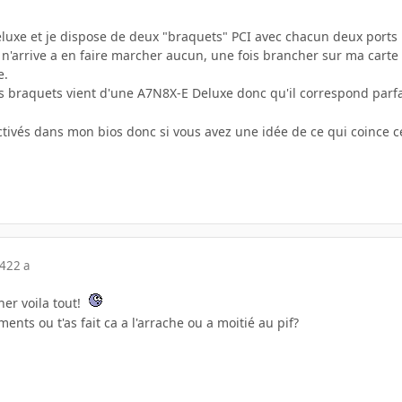
eluxe et je dispose de deux "braquets" PCI avec chacun deux ports 
n'arrive a en faire marcher aucun, une fois brancher sur ma carte 
e.
s braquets vient d'une A7N8X-E Deluxe donc qu'il correspond parf
activés dans mon bios donc si vous avez une idée de ce qui coince 
04
22 a
her voila tout!
ents ou t'as fait ca a l'arrache ou a moitié au pif?