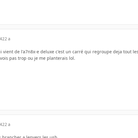
04
22 a
 vient de l'a7n8x-e deluxe c'est un carré qui regroupe deja tout le
vois pas trop ou je me planterais lol.
04
22 a
s brancher a lenvers les usb ...