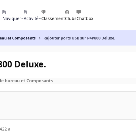
Naviguer
Activité
Classement
Clubs
Chatbox
reau et Composants
Rajouter ports USB sur P4P800 Deluxe.
800 Deluxe.
de bureau et Composants
04
22 a