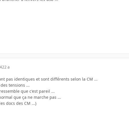
04
22 a
nt pas identiques et sont différents selon la CM ...
des tensions ...
ressemble que c'est pareil ...
 normal que ça ne marche pas ...
les docs des CM ...)