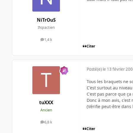
NiTrOuS
INpactien
1,4 k
messages
Citer
Posté(e)
le 13 février 20
Tous les braquets ne so
C'est surtout au niveau 
C'est pas parce que ça 
Donc à mon avis, c'est
tuXXX
(Vérifie peut-être dans 
Ancien
6,8 k
messages
Citer