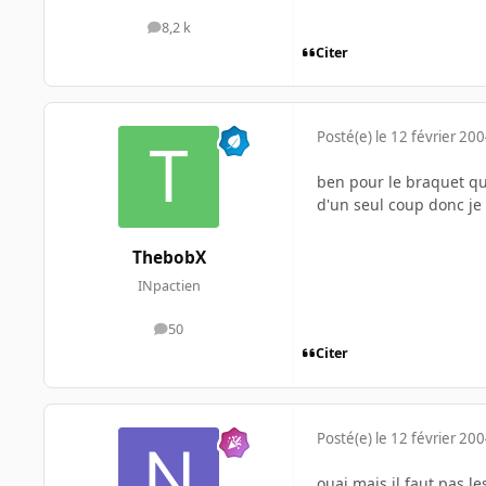
8,2 k
messages
Citer
Posté(e)
le 12 février 20
ben pour le braquet qui
d'un seul coup donc je 
ThebobX
INpactien
50
messages
Citer
Posté(e)
le 12 février 20
ouai mais il faut pas le