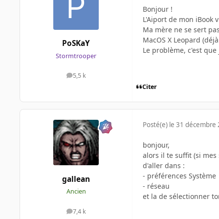
Bonjour !
L'Aiport de mon iBook vi
Ma mère ne se sert pas 
MacOS X Leopard (déjà 
PoSKaY
Le problème, c'est que j
Stormtrooper
5,5 k
messages
Citer
Posté(e)
le 31 décembre
bonjour,
alors il te suffit (si m
d'aller dans :
- préférences Système
gallean
- réseau
Ancien
et la de sélectionner t
7,4 k
messages