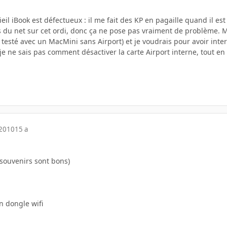
eil iBook est défectueux : il me fait des KP en pagaille quand il est 
du net sur cet ordi, donc ça ne pose pas vraiment de problème. Mais
testé avec un MacMini sans Airport) et je voudrais pour avoir inte
e ne sais pas comment désactiver la carte Airport interne, tout en la
 2010
15 a
es souvenirs sont bons)
on dongle wifi