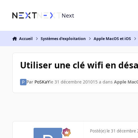
Aller au contenu
Next
Accueil
Systèmes d'exploitation
Apple MacOS et iOS
Utiliser une clé wifi en dés
Par
PoSKaY
le 31 décembre 2010
15 a
dans
Apple MacO
Posté(e)
le 31 décembre