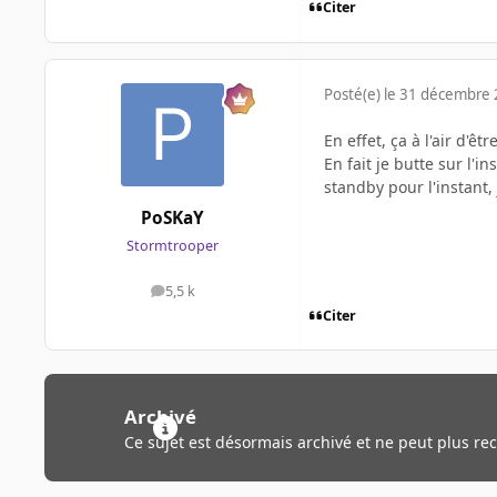
Citer
Posté(e)
le 31 décembre
En effet, ça à l'air d'êt
En fait je butte sur l'in
standby pour l'instant,
PoSKaY
Stormtrooper
5,5 k
messages
Citer
Archivé
Ce sujet est désormais archivé et ne peut plus re