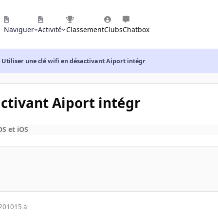
Naviguer
Activité
Classement
Clubs
Chatbox
Utiliser une clé wifi en désactivant Aiport intégr
activant Aiport intégr
S et iOS
 2010
15 a