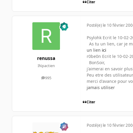
Citer
Posté(e)
le 10 février 20
Psylohk Ecrit le 10-02-
As tu un lien, car je 
un lien
ici
r0be0n Ecrit le 10-02-2
renussa
BonSoir,
INpactien
j'aimerai en savoir pl
Peu etre des utilisateu
995
messages
merci d'avance pour v
jamais utiliser
Citer
Posté(e)
le 10 février 20