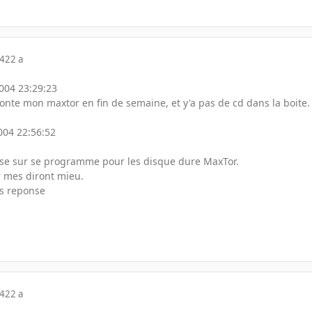
04
22 a
2004 23:29:23
monte mon maxtor en fin de semaine, et y'a pas de cd dans la boite
004 22:56:52
usse sur se programme pour les disque dure MaxTor.
r mes diront mieu.
os reponse
04
22 a