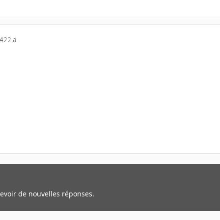
04
22 a
cevoir de nouvelles réponses.