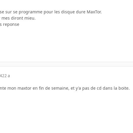
usse sur se programme pour les disque dure MaxTor.
r mes diront mieu.
os reponse
04
22 a
onte mon maxtor en fin de semaine, et y'a pas de cd dans la boite.