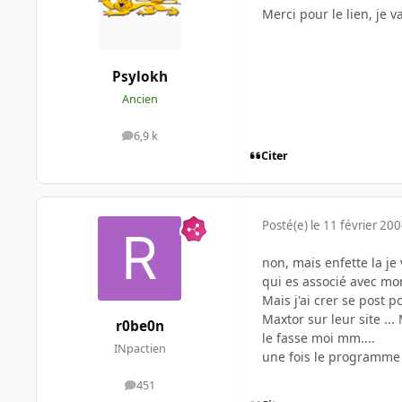
Merci pour le lien, je va
Psylokh
Ancien
6,9 k
messages
Citer
Posté(e)
le 11 février 20
non, mais enfette la je
qui es associé avec mo
Mais j'ai crer se post 
Maxtor sur leur site ..
r0be0n
le fasse moi mm....
INpactien
une fois le programme t
451
messages