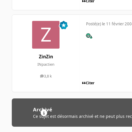
Citer
Posté(e)
le 11 février 20
ZinZin
INpactien
3,8 k
messages
Citer
Archivé
Ce sujet est désormais archivé et ne peut plus re