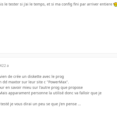
is le tester si j'ai le temps, et si ma config fini par arriver entiere
04
22 a
 vien de crée un diskette avec le prog
n dd maxtor sur leur site c "PowerMax".
pour en savoir mieu sur l'autre prog que propose
. Mais apparament personne la utilisé donc va falloir que je
esté je vous dirai un peu se que j'en pense ...