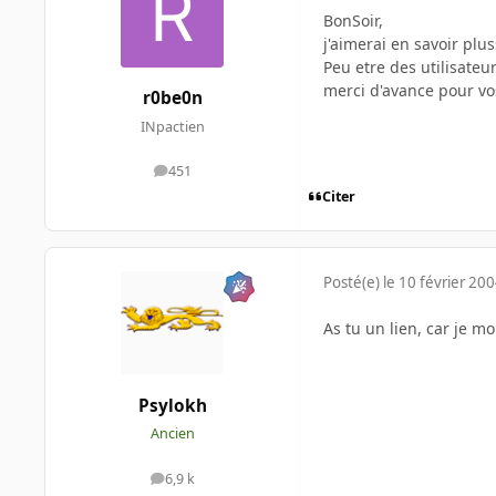
BonSoir,
j'aimerai en savoir pl
Peu etre des utilisateu
merci d'avance pour v
r0be0n
INpactien
451
messages
Citer
Posté(e)
le 10 février 20
As tu un lien, car je m
Psylokh
Ancien
6,9 k
messages