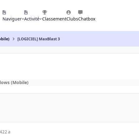
Naviguer
Activité
Classement
Clubs
Chatbox
bile)
[LOGICIEL] MaxBlast 3
dows (Mobile)
04
22 a