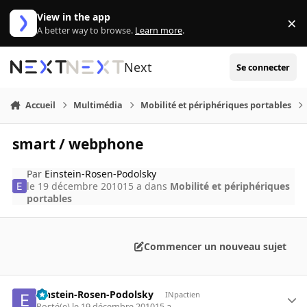
Aller au contenu
View in the app
×
Di
A better way to browse.
Learn more
.
Next
Se connecter
Accueil
Multimédia
Mobilité et périphériques portables
smart / webphone
Par
Einstein-Rosen-Podolsky
le 19 décembre 2010
15 a
dans
Mobilité et périphériques
portables
Commencer un nouveau sujet
Einstein-Rosen-Podolsky
INpactien
Posté(e)
le 19 décembre 2010
15 a