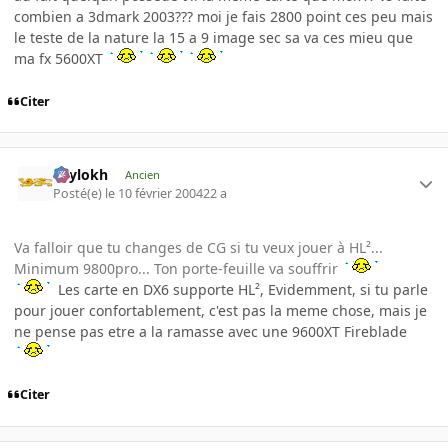
combien a 3dmark 2003??? moi je fais 2800 point ces peu mais
le teste de la nature la 15 a 9 image sec sa va ces mieu que
ma fx 5600XT
Citer
Psylokh
Ancien
Posté(e)
le 10 février 2004
22 a
Va falloir que tu changes de CG si tu veux jouer à HL²...
Minimum 9800pro... Ton porte-feuille va souffrir
Les carte en DX6 supporte HL², Evidemment, si tu parle
pour jouer confortablement, c'est pas la meme chose, mais je
ne pense pas etre a la ramasse avec une 9600XT Fireblade
Citer