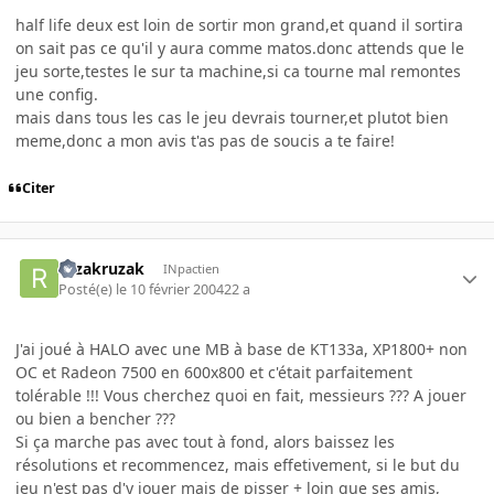
half life deux est loin de sortir mon grand,et quand il sortira
on sait pas ce qu'il y aura comme matos.donc attends que le
jeu sorte,testes le sur ta machine,si ca tourne mal remontes
une config.
mais dans tous les cas le jeu devrais tourner,et plutot bien
meme,donc a mon avis t'as pas de soucis a te faire!
Citer
ruzakruzak
INpactien
Posté(e)
le 10 février 2004
22 a
J'ai joué à HALO avec une MB à base de KT133a, XP1800+ non
OC et Radeon 7500 en 600x800 et c'était parfaitement
tolérable !!! Vous cherchez quoi en fait, messieurs ??? A jouer
ou bien a bencher ???
Si ça marche pas avec tout à fond, alors baissez les
résolutions et recommencez, mais effetivement, si le but du
jeu n'est pas d'y jouer mais de pisser + loin que ses amis,