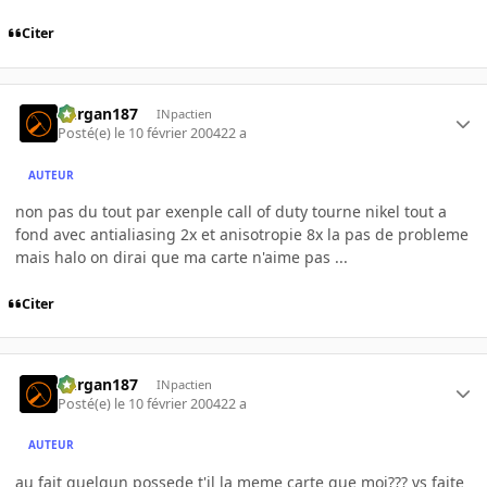
Citer
kurgan187
INpactien
Posté(e)
le 10 février 2004
22 a
AUTEUR
non pas du tout par exenple call of duty tourne nikel tout a
fond avec antialiasing 2x et anisotropie 8x la pas de probleme
mais halo on dirai que ma carte n'aime pas ...
Citer
kurgan187
INpactien
Posté(e)
le 10 février 2004
22 a
AUTEUR
au fait quelqun possede t'il la meme carte que moi??? vs faite