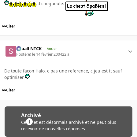
:fichegueule:
Citer
Squall NTCK
Ancien
Posté(e)
le 14 février 2004
22 a
De toute facon Halo, c pas une reference, c jeu est tt sauf
optimiser
Citer
Archivé
Ce sujet est désormais archivé et ne peut plus
recevoir de nouvelles réponses.