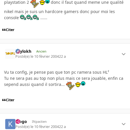
playstation 2
donc il faut quand meme une qualité
nikel mais je suis un hardcore gamers donc pour moi les
console
......
Citer
Psylokh
Ancien
Posté(e)
le 10 février 2004
22 a
Vu ta config, je pense pas que ton pc ramera sous HL²
Tu ne sera pas au top non plus mais ce sera jouable, enfin ca
sepend aussi quand il sortira...
Citer
klogo
INpactien
Posté(e)
le 10 février 2004
22 a