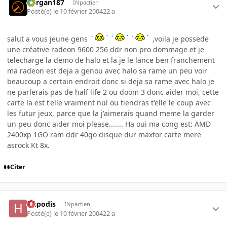
kurgan187
INpactien
Posté(e)
le 10 février 2004
22 a
salut a vous jeune gens
,voila je possede
une créative radeon 9600 256 ddr non pro dommage et je
telecharge la demo de halo et la je le lance ben franchement
ma radeon est deja a genou avec halo sa rame un peu voir
beaucoup a certain endroit donc si deja sa rame avec halo je
ne parlerais pas de half life 2 ou doom 3 donc aider moi, cette
carte la est t'elle vraiment nul ou tiendras t'elle le coup avec
les futur jeux, parce que la j'aimerais quand meme la garder
un peu donc aider moi please....... Ha oui ma cong est: AMD
2400xp 1GO ram ddr 40go disque dur maxtor carte mere
asrock Kt 8x.
Citer
Hapodis
INpactien
Posté(e)
le 10 février 2004
22 a