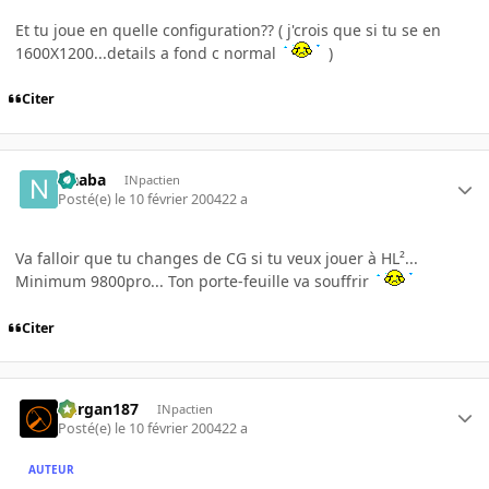
Et tu joue en quelle configuration?? ( j'crois que si tu se en
1600X1200...details a fond c normal
)
Citer
Naaba
INpactien
Posté(e)
le 10 février 2004
22 a
Va falloir que tu changes de CG si tu veux jouer à HL²...
Minimum 9800pro... Ton porte-feuille va souffrir
Citer
kurgan187
INpactien
Posté(e)
le 10 février 2004
22 a
AUTEUR