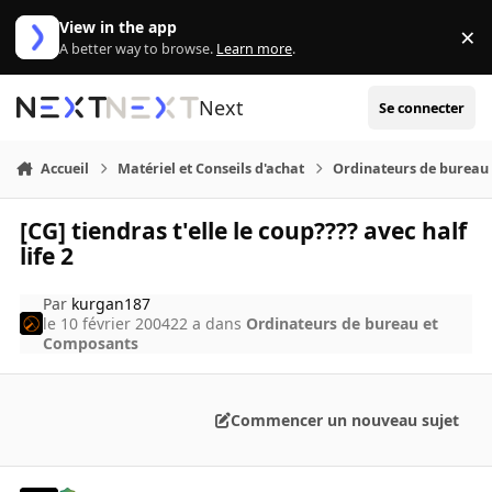
Aller au contenu
View in the app
×
Di
A better way to browse.
Learn more
.
Next
Se connecter
Accueil
Matériel et Conseils d'achat
Ordinateurs de bureau
[CG] tiendras t'elle le coup???? avec half
life 2
Par
kurgan187
le 10 février 2004
22 a
dans
Ordinateurs de bureau et
Composants
Commencer un nouveau sujet