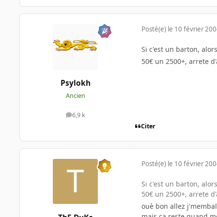
Posté(e)
le 10 février 20
Si c'est un barton, alo
50€ un 2500+, arrete d'
Psylokh
Ancien
6,9 k
messages
Citer
Posté(e)
le 10 février 20
Si c'est un barton, alo
50€ un 2500+, arrete d'
ouè bon allez j'memball
mais ca reste quand m