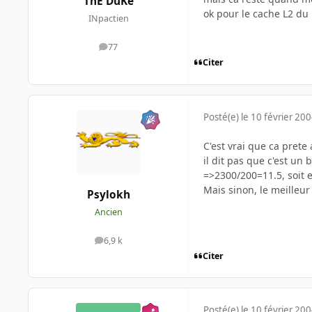
ThE DuKe
ok pour le cache L2 du 
INpactien
77
messages
Citer
Posté(e)
le 10 février 20
C'est vrai que ca prete
il dit pas que c'est u
=>2300/200=11.5, soit 
Mais sinon, le meilleur 
Psylokh
Ancien
6,9 k
messages
Citer
Posté(e)
le 10 février 20