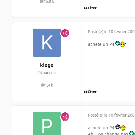
15,8 k
messages
Citer
Posté(e)
le 10 février 20
achete un P4
klogo
INpactien
1,4 k
messages
Citer
Posté(e)
le 10 février 20
achete un P4
Ah....on change pas