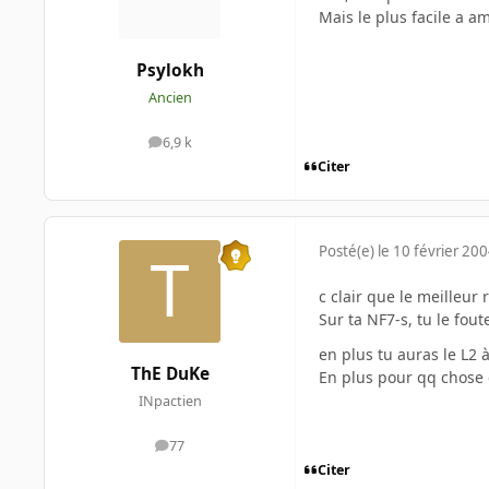
Mais le plus facile a a
Psylokh
Ancien
6,9 k
messages
Citer
Posté(e)
le 10 février 20
c clair que le meilleur 
Sur ta NF7-s, tu le fou
en plus tu auras le L2 
ThE DuKe
En plus pour qq chose 
INpactien
77
messages
Citer