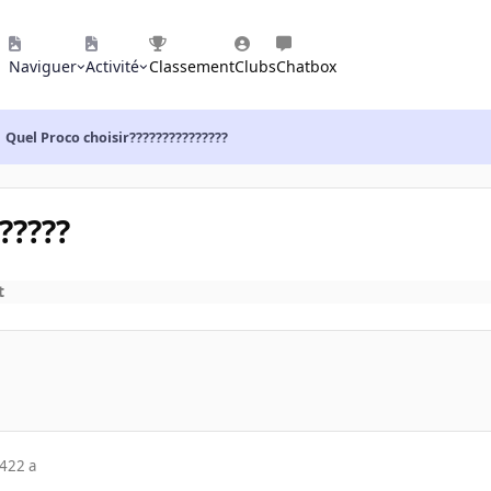
Naviguer
Activité
Classement
Clubs
Chatbox
Quel Proco choisir???????????????
?????
t
04
22 a