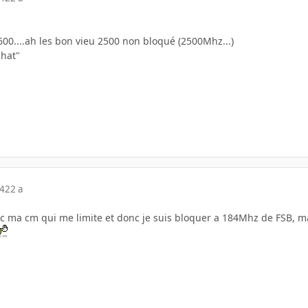
600....ah les bon vieu 2500 non bloqué (2500Mhz...)
chat"
04
22 a
o, c ma cm qui me limite et donc je suis bloquer a 184Mhz de FSB, ma