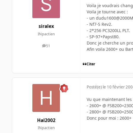
Voila je voudrais chan
Voila je tourne avec :
- un dudu1600@2000M
- Nf7-S Rev2.
siralex
- 2*256 PC3200LL PLT.
INpactien
- SP-97+Papst80.
Donc je cherche un proc
51
messages
Afin voila 2600+ ou Ba
Citer
Posté(e)
le 10 février 20
Vu que maintenant les 
- 2600+ @ FSB200=2300M
- 2800+ @ FSB200=2500
Donc pour moi : 2600+
Hal2002
INpactien