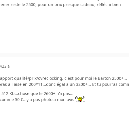
mener reste le 2500, pour un prix presque cadeau, réfléchi bien
04
22 a
rapport qualité/prix/ovreclocking, c est pour moi le Barton 2500+...
teras a l aise en 200*11...donc égal a un 3200+... Et tu pourras c
à 512 Kb...chose que le 2600+ n'a pas...
comme 50 €...y a pas photo a mon avis