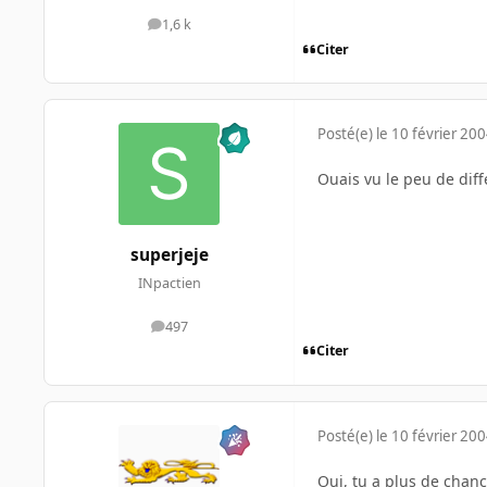
1,6 k
messages
Citer
Posté(e)
le 10 février 20
Ouais vu le peu de diff
superjeje
INpactien
497
messages
Citer
Posté(e)
le 10 février 20
Oui, tu a plus de chan