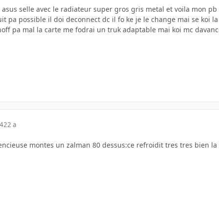
00 asus selle avec le radiateur super gros gris metal et voila mon pb
uit pa possible il doi deconnect dc il fo ke je le change mai se koi l
choff pa mal la carte me fodrai un truk adaptable mai koi mc davan
04
22 a
silencieuse montes un zalman 80 dessus:ce refroidit tres tres bien la