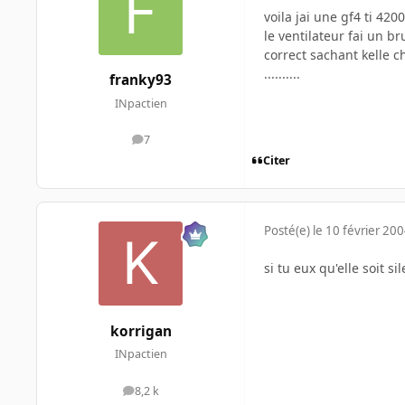
voila jai une gf4 ti 42
le ventilateur fai un br
correct sachant kelle 
..........
franky93
INpactien
7
messages
Citer
Posté(e)
le 10 février 20
si tu eux qu'elle soit 
korrigan
INpactien
8,2 k
messages