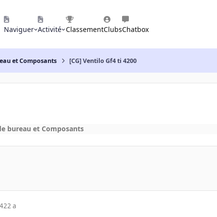
Naviguer
Activité
Classement
Clubs
Chatbox
reau et Composants
[CG] Ventilo Gf4 ti 4200
de bureau et Composants
04
22 a