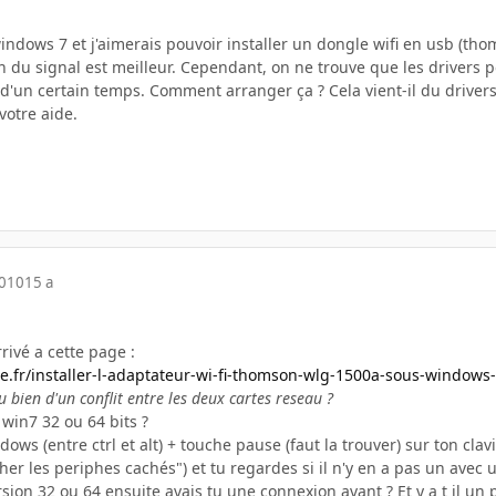
windows 7 et j'aimerais pouvoir installer un dongle wifi en usb (tho
n du signal est meilleur. Cependant, on ne trouve que les drivers po
'un certain temps. Comment arranger ça ? Cela vient-il du drivers 
votre aide.
2010
15 a
rivé a cette page :
ge.fr/installer-l-adaptateur-wi-fi-thomson-wlg-1500a-sous-windows
ou bien d'un conflit entre les deux cartes reseau ?
 win7 32 ou 64 bits ?
dows (entre ctrl et alt) + touche pause (faut la trouver) sur ton cla
icher les periphes cachés") et tu regardes si il n'y en a pas un avec 
sion 32 ou 64 ensuite avais tu une connexion avant ? Et y a t il un 