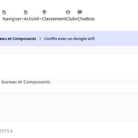
Naviguer
Activité
Classement
Clubs
Chatbox
reau et Composants
Conflit avec un dongle wifi
e bureau et Composants
010
15 a