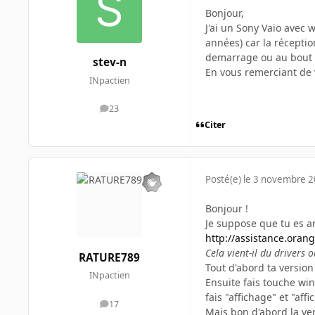
Bonjour,
J'ai un Sony Vaio avec 
années) car la réceptio
demarrage ou au bout d
stev-n
En vous remerciant de 
INpactien
23
messages
Citer
Posté(e)
le 3 novembre 
Bonjour !
Je suppose que tu es ar
http://assistance.oran
Cela vient-il du drivers 
RATURE789
Tout d'abord ta version
INpactien
Ensuite fais touche win
fais "affichage" et "aff
17
messages
Mais bon d'abord la ver