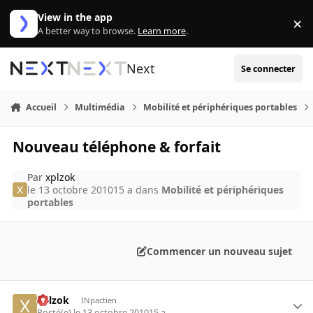
Aller au contenu
View in the app
×
Di
A better way to browse.
Learn more
.
Next
Se connecter
Accueil
Multimédia
Mobilité et périphériques portables
Nouveau téléphone & forfait
Par
xplzok
le 13 octobre 2010
15 a
dans
Mobilité et périphériques
portables
Commencer un nouveau sujet
xplzok
INpactien
Posté(e)
le 13 octobre 2010
15 a