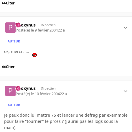
Citer
Phoxynus
INpactien
Posté(e)
le 9 février 2004
22 a
AUTEUR
ok, merci .....
Citer
Phoxynus
INpactien
Posté(e)
le 10 février 2004
22 a
AUTEUR
Je peux donc lui mettre 75 et lancer une defrag par exemmple
pour faire "tourner" le pross ? (j'aurai pas les logs sous la
main).