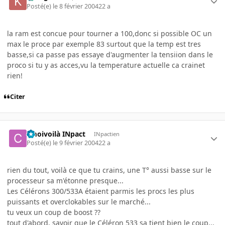
Posté(e)
le 8 février 2004
22 a
la ram est concue pour tourner a 100,donc si possible OC un
max le proce par exemple 83 surtout que la temp est tres
basse,si ca passe pas essaye d'augmenter la tensiion dans le
proco si tu y as acces,vu la temperature actuelle ca crainet
rien!
Citer
cmoivoilà INpact
INpactien
Posté(e)
le 9 février 2004
22 a
rien du tout, voilà ce que tu crains, une T° aussi basse sur le
processeur sa m'étonne presque...
Les Célérons 300/533A étaient parmis les procs les plus
puissants et overclokables sur le marché...
tu veux un coup de boost ??
tout d'abord, savoir que le Céléron 533 sa tient bien le coup...