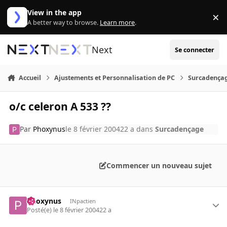
Aller au contenu
View in the app
×
Di
A better way to browse.
Learn more
.
Next
Se connecter
Accueil
Ajustements et Personnalisation de PC
Surcadença
o/c celeron A 533 ??
Par
Phoxynus
le 8 février 2004
22 a
dans
Surcadençage
Commencer un nouveau sujet
Phoxynus
INpactien
Posté(e)
le 8 février 2004
22 a