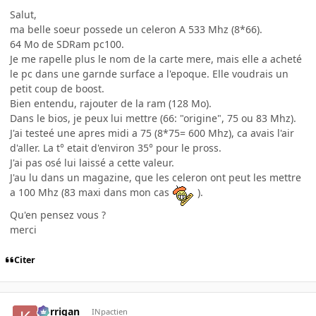
Salut,
ma belle soeur possede un celeron A 533 Mhz (8*66).
64 Mo de SDRam pc100.
Je me rapelle plus le nom de la carte mere, mais elle a acheté
le pc dans une garnde surface a l'epoque. Elle voudrais un
petit coup de boost.
Bien entendu, rajouter de la ram (128 Mo).
Dans le bios, je peux lui mettre (66: "origine", 75 ou 83 Mhz).
J'ai testeé une apres midi a 75 (8*75= 600 Mhz), ca avais l'air
d'aller. La t° etait d'environ 35° pour le pross.
J'ai pas osé lui laissé a cette valeur.
J'au lu dans un magazine, que les celeron ont peut les mettre
a 100 Mhz (83 maxi dans mon cas
).
Qu'en pensez vous ?
merci
Citer
korrigan
INpactien