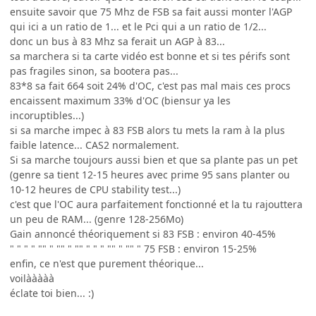
ensuite savoir que 75 Mhz de FSB sa fait aussi monter l'AGP
qui ici a un ratio de 1... et le Pci qui a un ratio de 1/2...
donc un bus à 83 Mhz sa ferait un AGP à 83...
sa marchera si ta carte vidéo est bonne et si tes périfs sont
pas fragiles sinon, sa bootera pas...
83*8 sa fait 664 soit 24% d'OC, c'est pas mal mais ces procs
encaissent maximum 33% d'OC (biensur ya les
incoruptibles...)
si sa marche impec à 83 FSB alors tu mets la ram à la plus
faible latence... CAS2 normalement.
Si sa marche toujours aussi bien et que sa plante pas un pet
(genre sa tient 12-15 heures avec prime 95 sans planter ou
10-12 heures de CPU stability test...)
c'est que l'OC aura parfaitement fonctionné et la tu rajouttera
un peu de RAM... (genre 128-256Mo)
Gain annoncé théoriquement si 83 FSB : environ 40-45%
" " " " "" " "" " "" " " " "" " "" " 75 FSB : environ 15-25%
enfin, ce n'est que purement théorique...
voilààààà
éclate toi bien... :)