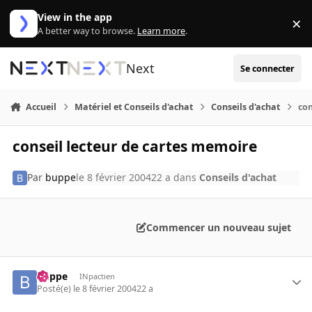
Aller au contenu
View in the app
×
Di
A better way to browse.
Learn more
.
Next
Se connecter
Accueil
Matériel et Conseils d'achat
Conseils d'achat
con
conseil lecteur de cartes memoire
Par
buppe
le 8 février 2004
22 a
dans
Conseils d'achat
Commencer un nouveau sujet
buppe
INpactien
Posté(e)
le 8 février 2004
22 a