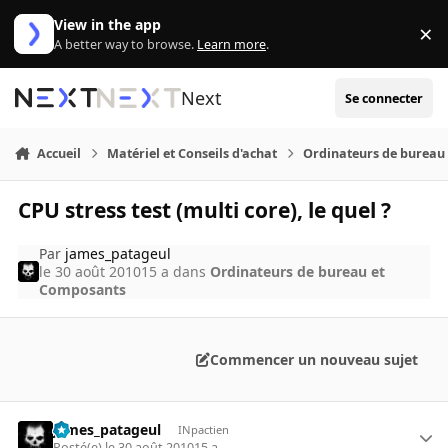
Aller au contenu
View in the app
×
Di
A better way to browse.
Learn more
.
Next
Se connecter
Accueil
Matériel et Conseils d'achat
Ordinateurs de bureau
CPU stress test (multi core), le quel ?
Par
james_patageul
le 30 août 2010
15 a
dans
Ordinateurs de bureau et
Composants
Commencer un nouveau sujet
james_patageul
INpactien
Posté(e)
le 30 août 2010
15 a