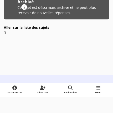
Archivé
Ce sujet est désormais archivé et ne peut plus
recevoir de nouvelles réponses.
Aller sur la liste des sujets
Light Mode
Dark Mode
System Preference
Se connecter
S’inscrire
Rechercher
Menu
Langue
Cookies
Powered by
Invision Community