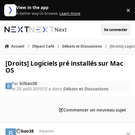
Aller au contenu
View in the app
×
Di
A better way to browse.
Learn more
.
Next
Se connecter
Accueil
INpact Café
Débats et Discussions
[Droits] Logic
[Droits] Logiciels pré installés sur Mac
OS
Par
bilbao38
le 25 août 2010
15 a
dans
Débats et Discussions
Commencer un nouveau sujet
bilbao38
INpactien