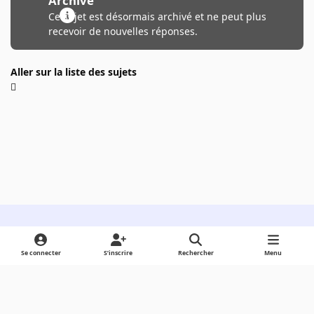
Archivé
Ce sujet est désormais archivé et ne peut plus
recevoir de nouvelles réponses.
Aller sur la liste des sujets
Light Mode
Dark Mode
System Preference
Se connecter
S’inscrire
Rechercher
Menu
Langue
Cookies
Powered by
Invision Community