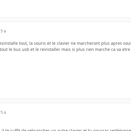
15 a
desinstalle tout, la souris et le clavier ne marcheront plus apres so
tout le bus usb et le reinstaller mais si plus rien marche ca va etre
15 a
t, il te suffit de rebrancher un autre clavier et tu pourras redémarre