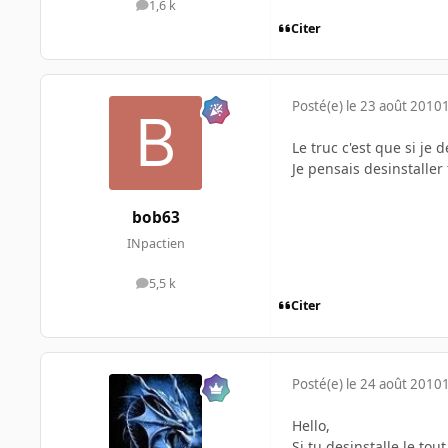
1,6 k
messages
Citer
Posté(e)
le 23 août 2010
Le truc c'est que si je 
Je pensais desinstaller 
bob63
INpactien
5,5 k
messages
Citer
Posté(e)
le 24 août 2010
Hello,
Si tu desinstalle le tou