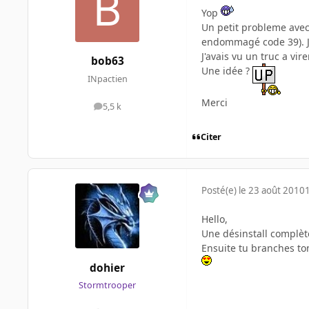
Yop
Un petit probleme avec u
endommagé code 39). J
J'avais vu un truc a vi
bob63
Une idée ?
INpactien
Merci
5,5 k
messages
Citer
Posté(e)
le 23 août 2010
Hello,
Une désinstall complète
Ensuite tu branches ton 
dohier
Stormtrooper