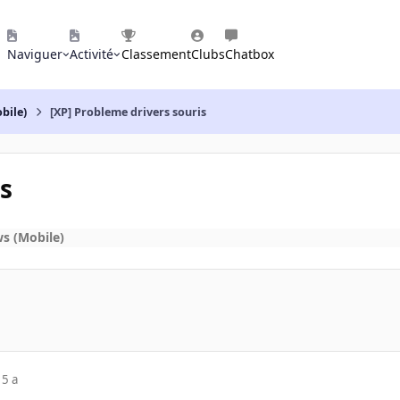
Naviguer
Activité
Classement
Clubs
Chatbox
bile)
[XP] Probleme drivers souris
s
s (Mobile)
15 a