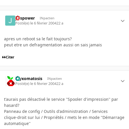
julspower
INpactien
Posté(e)
le 6 février 2004
22 a
apres un reboot sa le fait toujours?
peut etre un defragmentation aussi on sais jamais
Citer
myxomatosis
INpactien
Posté(e)
le 6 février 2004
22 a
t'aurais pas désactivé le service ''Spooler d'impression'' par
hasard?
Panneau de config / Outils d'administration / Services
clique-droit sur lui / Propriétés / mets le en mode ''Démarrage
automatique''