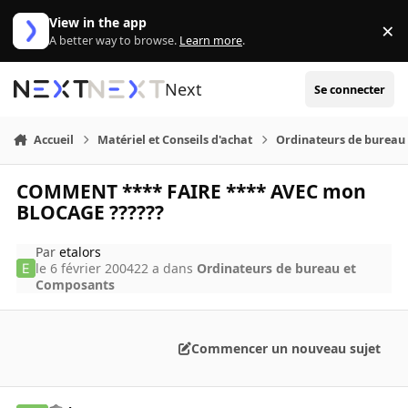
Aller au contenu
View in the app
×
Di
A better way to browse.
Learn more
.
Next
Se connecter
Accueil
Matériel et Conseils d'achat
Ordinateurs de bureau
COMMENT **** FAIRE **** AVEC mon
BLOCAGE ??????
Par
etalors
le 6 février 2004
22 a
dans
Ordinateurs de bureau et
Composants
Commencer un nouveau sujet