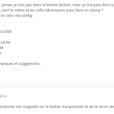
si jamais je suis pas dans la bonne section, mais ça m'a paru être l
s sont le matos et les softs nécessaires pour faire un vhsrip ?
vir, voici ma config :
pc3200
 cache
8A
x
marques et suggestions.
22 a
 brancher ton magnéto sur le boitier d'acquisition et de te servir de