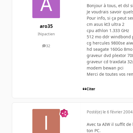
Bonjour à tous, et dsl 
Je voudrais savoir quel
Pour info, si ça peut ser
cm asus kt3 ultra 2
aro35
cpu athlon 1.333 GHz
INpactien
512 mo ddr windbond 
cg hercules 9800se aiw
32
messages
hd seagate 160Go 8mo
graveur dvd plextor 70
graveur cd traxdata 32
modem bewan pci
Merci de toutes vos re
Citer
Posté(e)
le 6 février 2004
Avec ta AIW il suffit de
ton PC.