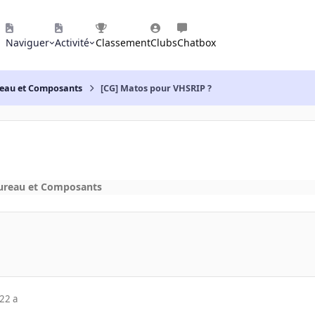
Naviguer
Activité
Classement
Clubs
Chatbox
reau et Composants
[CG] Matos pour VHSRIP ?
bureau et Composants
22 a