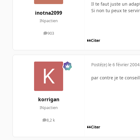
Il te faut juste un ada
Si non tu peux te serv
inotna2099
INpactien
903
messages
Citer
Posté(e)
le 6 février 2004
par contre je te consei
korrigan
INpactien
8,2 k
messages
Citer