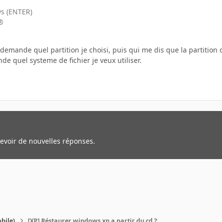
ws (ENTER)
®
 demande quel partition je choisi, puis qui me dis que la partition q
e quel systeme de fichier je veux utiliser.
cevoir de nouvelles réponses.
bile)
[XP] Réstaurer windows xp a partir du cd ?