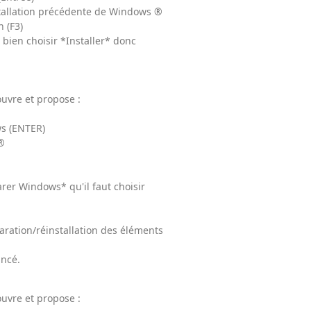
tallation précédente de Windows ®
n (F3)
t bien choisir *Installer* donc
ouvre et propose :
ws (ENTER)
®
parer Windows* qu'il faut choisir
aration/réinstallation des éléments
ancé.
ouvre et propose :