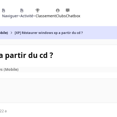
Naviguer
Activité
Classement
Clubs
Chatbox
bile)
[XP] Réstaurer windows xp a partir du cd ?
 partir du cd ?
s (Mobile)
22 a