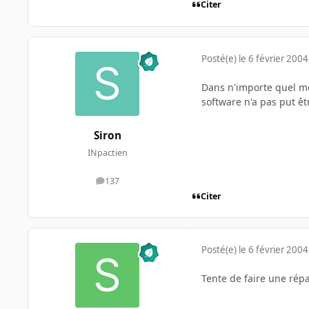
Citer
Posté(e)
le 6 février 2004
Dans n'importe quel m
software n'a pas put êtr
Siron
INpactien
137
messages
Citer
Posté(e)
le 6 février 2004
Tente de faire une répa