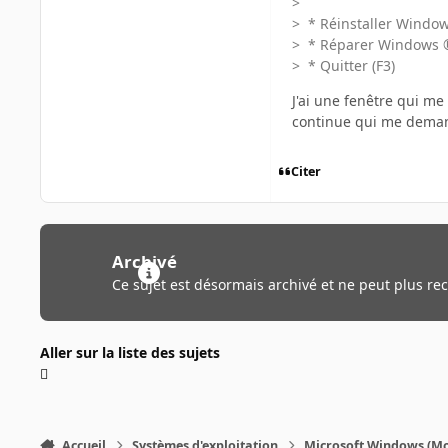
>
> * Réinstaller Windo
> * Réparer Windows 
> * Quitter (F3)
J'ai une fenêtre qui me
continue qui me demand
Citer
Archivé
Ce sujet est désormais archivé et ne peut plus re
Aller sur la liste des sujets
Accueil
Systèmes d'exploitation
Microsoft Windows (Mo