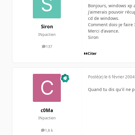
Bonjours, windows xp a
j'aimerais pouvoir récu
cd de windows.
Comment dois-je faire 
Siron
Merci d'avance.
INpactien
Siron
137
messages
Citer
Posté(e)
le 6 février 2004
Quand tu dis qu'il ne p
c0Ma
INpactien
1,6 k
messages