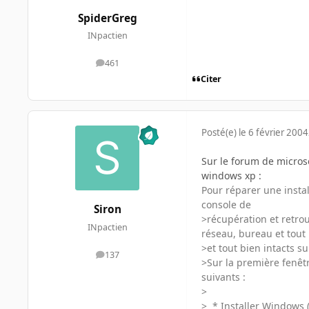
SpiderGreg
INpactien
461
messages
Citer
Posté(e)
le 6 février 2004
Sur le forum de microso
windows xp :
Pour réparer une instal
console de
Siron
>récupération et retrou
INpactien
réseau, bureau et tout
>et tout bien intacts s
137
messages
>Sur la première fenêtre
suivants :
>
> * Installer Windows 