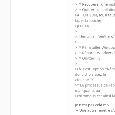
> * Récupérer une ins
> * Quitter l'installatio
>ATTENTION, ici, il fau
taper la touche
>(ENTER)
>
>- Une autre fenêtre s'
>
> * Réinstaller Windo
> * Réparer Windows 
> * Quitter (F3)
>
>Là, c'est l'option *Ré
donc choisissez la
>touche 'R'
>* Le processus de rép
manquants ou
>corrompus est ainsi l
Je n'est pas cela moi :
>- Une autre fenêtre s'