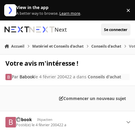
Aller au contenu
View in the app
×
Di
A better way to browse.
Learn more
.
Next
Se connecter
Accueil
Matériel et Conseils d'achat
Conseils d'achat
Vot
Votre avis m'intéresse !
Par
Babook
le 4 février 2004
22 a
dans
Conseils d'achat
Commencer un nouveau sujet
Babook
INpactien
Posté(e)
le 4 février 2004
22 a