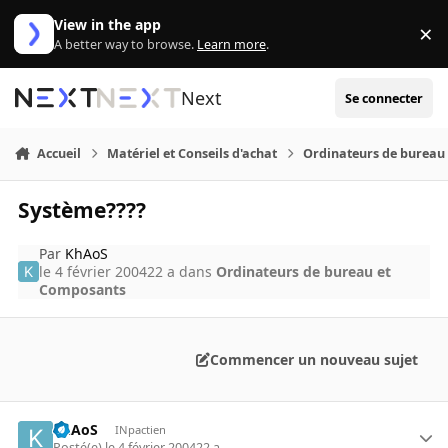
Aller au contenu
View in the app
×
Di
A better way to browse.
Learn more
.
Next
Se connecter
Accueil
Matériel et Conseils d'achat
Ordinateurs de bureau
Système????
Par
KhAoS
le 4 février 2004
22 a
dans
Ordinateurs de bureau et
Composants
Commencer un nouveau sujet
KhAoS
INpactien
Posté(e)
le 4 février 2004
22 a