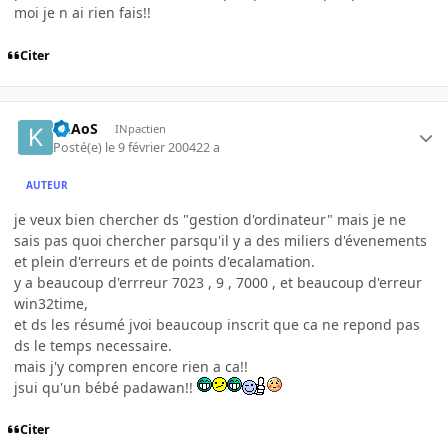
moi je n ai rien fais!!
Citer
KhAoS
INpactien
Posté(e)
le 9 février 2004
22 a
AUTEUR
je veux bien chercher ds "gestion d'ordinateur" mais je ne
sais pas quoi chercher parsqu'il y a des miliers d'évenements
et plein d'erreurs et de points d'ecalamation.
y a beaucoup d'errreur 7023 , 9 , 7000 , et beaucoup d'erreur
win32time,
et ds les résumé jvoi beaucoup inscrit que ca ne repond pas
ds le temps necessaire.
mais j'y compren encore rien a ca!!
jsui qu'un bébé padawan!!
Citer