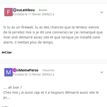
FilouLeHibou
Ancien
Posté(e)
le 11 février 2004
22 a
Si tu as un firewall, tu as des chances que ta lenteur vienne
de là (arretez moi si je dit une connerie) car j'ai remarqué que
mon ordi démarré assez vite et que lorsque j'ai installé zone
alarm, il mettait plus de temps.
Citer
MoiMemePerso
INpactien
Posté(e)
le 12 février 2004
22 a
.... ah bon ?
Chez moi j ai aussi zap et il a toujours démarré aussi vite le
pc...