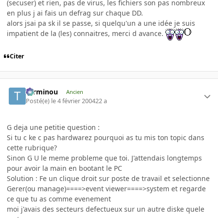
(secuser) et rien, pas de virus, les fichiers son pas nombreux
en plus j ai fais un defrag sur chaque DD.
alors jsai pa sk il se passe, si quelqu'un a une idée je suis
impatient de la (les) connaitres, merci d avance.
Citer
Terminou
Ancien
Posté(e)
le 4 février 2004
22 a
G deja une petitie question :
Si tu c ke c pas hardwarez pourquoi as tu mis ton topic dans
cette rubrique?
Sinon G U le meme probleme que toi. J'attendais longtemps
pour avoir la main en bootant le PC
Solution : Fe un clique droit sur poste de travail et selectionne
Gerer(ou manage)====>event viewer====>system et regarde
ce que tu as comme evenement
moi j'avais des secteurs defectueux sur un autre diske quele