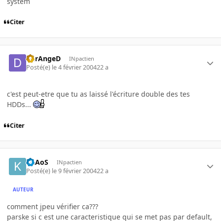
system
Citer
DErAngeD
INpactien
Posté(e)
le 4 février 2004
22 a
c'est peut-etre que tu as laissé l'écriture double des tes
HDDs...
Citer
KhAoS
INpactien
Posté(e)
le 9 février 2004
22 a
AUTEUR
comment jpeu vérifier ca???
parske si c est une caracteristique qui se met pas par default,