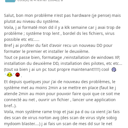
Salut, bon mon problème n'est pas hardware (je pense) mais
plutot au niveau du système.
Voila, j ai formaté mon dd il y a klk semaine car j avai trop de
problème ; système trop lent , bordel ds les fichiers, virus
possible etc etc.....
Bref j ai profiter du fait d'avoir recu un nouveau DD pour
formater le premier et installer le deuxième.
Tout ce passe bien, formatage ,reinstallation de windows XP,
installation du deuxième DD, installation des pilotes, etc etc...
(tout va bien j ai un pc tout propre maintenant!!!!!) cool
.
Et depuis quelques jour j'ai de nouveau des problèmes, le
système met au moins 2min a se mettre en place (faut ke j
atende 2min au moin pour pouvoir faire quoi que ce soit me
connecté au net , ouvrir un fichier , lancer une application
bref..).
Voila, mon système rame trop et jsai pa d ou ca vient j'ai fais
des scan de virus norton avg (des scan de virus style sobig
mydoom blaster....) j ai fais un scan de mes dd sur le net