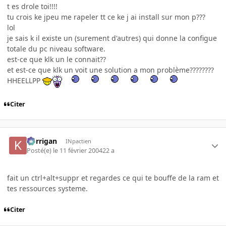
t es drole toi!!!!
tu crois ke jpeu me rapeler tt ce ke j ai install sur mon p???
lol
je sais k il existe un (surement d'autres) qui donne la configue
totale du pc niveau software.
est-ce que klk un le connait??
et est-ce que klk un voit une solution a mon problème????????
HHEELLPP
Citer
korrigan
INpactien
Posté(e)
le 11 février 2004
22 a
fait un ctrl+alt+suppr et regardes ce qui te bouffe de la ram et
tes ressources systeme.
Citer