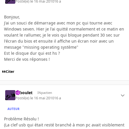
Posté(e)
le 16 mai 2010
16 a
Bonjour,
J'ai un souci de démarrage avec mon pc qui tourne avec
Windows seven. Hier je l'ai quitté normalement et ce matin en
voulant le rallumer, je le vois qui bloque pendant 30 sec sur
l'écran du bios et ensuite il affiche un écran noir avec un
message "missing operating système"
Est le disque dur qui est hs ?
Merci de vos réponses !
Citer
Taboulet
INpactien
Posté(e)
le 16 mai 2010
16 a
AUTEUR
Problème Résolu !
(La clef usb qui était resté branché à mon pc avait visiblement