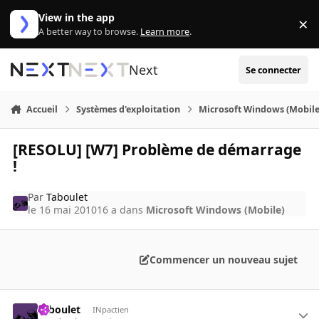
Aller au contenu
View in the app
×
Di
A better way to browse.
Learn more
.
Next
Se connecter
Accueil
Systèmes d'exploitation
Microsoft Windows (Mobile
[RESOLU] [W7] Problème de démarrage
!
Par
Taboulet
le 16 mai 2010
16 a
dans
Microsoft Windows (Mobile)
Commencer un nouveau sujet
Taboulet
INpactien