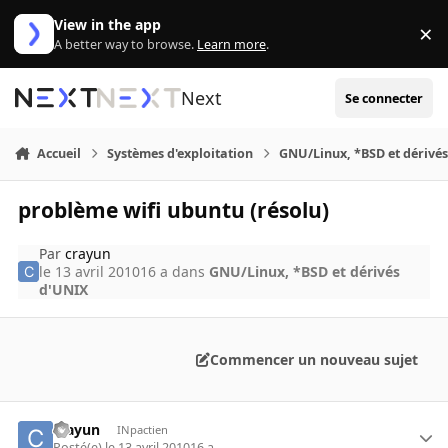
Aller au contenu
View in the app
×
Di
A better way to browse.
Learn more
.
Next
Se connecter
Accueil
Systèmes d'exploitation
GNU/Linux, *BSD et dérivé
problème wifi ubuntu (résolu)
Par
crayun
le 13 avril 2010
16 a
dans
GNU/Linux, *BSD et dérivés
d'UNIX
Commencer un nouveau sujet
crayun
INpactien
Posté(e)
le 13 avril 2010
16 a