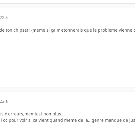
22 a
de ton chipset? (meme si ça m'etonnerais que le probleme vienne de
22 a
as d'erreurs,memtest non plus...
 l'oc pour voir si ca vient quand meme de la...genre manque de jus