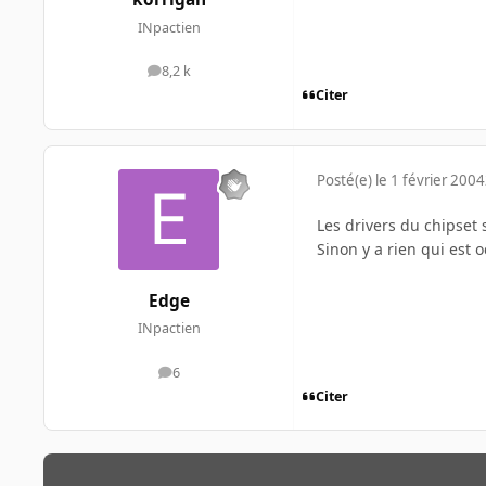
INpactien
8,2 k
messages
Citer
Posté(e)
le 1 février 2004
Les drivers du chipset
Sinon y a rien qui est o
Edge
INpactien
6
messages
Citer