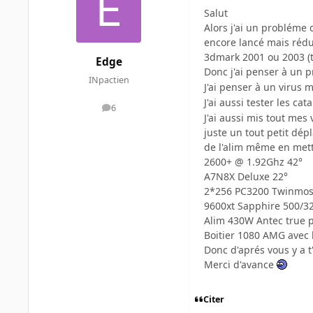
Salut
Alors j'ai un probléme 
encore lancé mais rédu
3dmark 2001 ou 2003 (t
Edge
Donc j'ai penser à un
INpactien
J'ai penser à un virus m
J'ai aussi tester les ca
6
messages
J'ai aussi mis tout mes
juste un tout petit dép
de l'alim même en mett
2600+ @ 1.92Ghz 42°
A7N8X Deluxe 22°
2*256 PC3200 Twinmo
9600xt Sapphire 500/3
Alim 430W Antec true 
Boitier 1080 AMG avec 
Donc d'aprés vous y a t
Merci d'avance
Citer