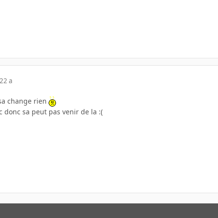
22 a
 sa change rien
c donc sa peut pas venir de la :(