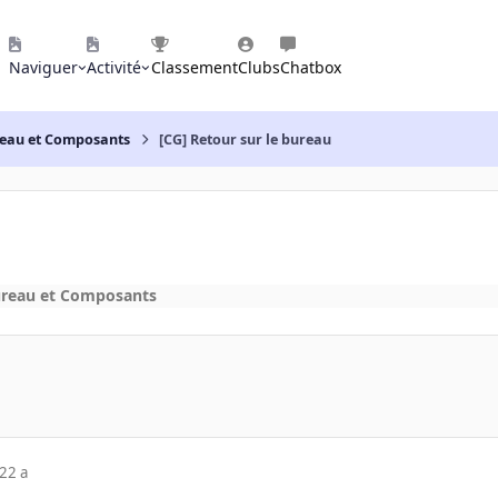
Naviguer
Activité
Classement
Clubs
Chatbox
reau et Composants
[CG] Retour sur le bureau
ureau et Composants
22 a