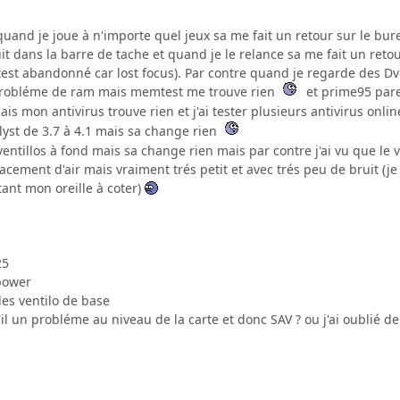
quand je joue à n'importe quel jeux sa me fait un retour sur le bu
it dans la barre de tache et quand je le relance sa me fait un ret
est abandonné car lost focus). Par contre quand je regarde des Dvd
 probléme de ram mais memtest me trouve rien
et prime95 par
ais mon antivirus trouve rien et j'ai tester plusieurs antivirus onlin
talyst de 3.7 à 4.1 mais sa change rien
 ventillos à fond mais sa change rien mais par contre j'ai vu que le 
lacement d'air mais vraiment trés petit et avec trés peu de bruit (je
ant mon oreille à coter)
s
25
power
les ventilo de base
'il un probléme au niveau de la carte et donc SAV ? ou j'ai oublié d