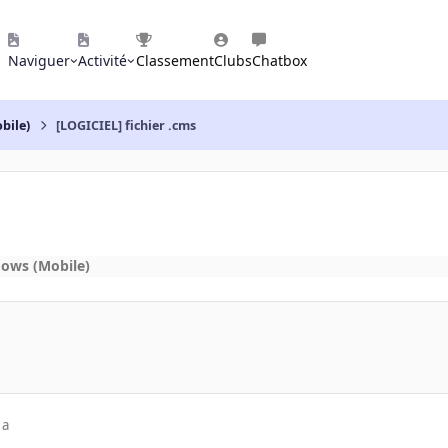
Naviguer
Activité
Classement
Clubs
Chatbox
bile)
[LOGICIEL] fichier .cms
ows (Mobile)
 a