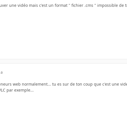
uver une vidéo mais c'est un format " fichier .cms " impossible de t
 a
neurs web normalement... tu es sur de ton coup que c'est une vid
 VLC par exemple...