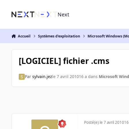
Aller au contenu
Next
Accueil
Systèmes d'exploitation
Microsoft Windows (Mo
[LOGICIEL] fichier .cms
Par
sylvain.jez
le 7 avril 2010
16 a
dans
Microsoft Wind
Posté(e)
le 7 avril 2010
16