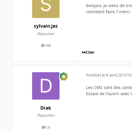
bonjour, je viens de tro
comment faire ? merci.
sylvain.jez
INpactien
188
messages
Citer
Posté(e)
le 8 avril 2010
16
Les CMS sont des conte
Essaie de l'ouvrir avec
Drak
INpactien
5 k
messages