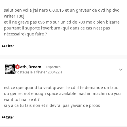
salut ben voila j'ai nero 6.0.0.15 et un graveur de dvd hp dvd
writer 100j
et il ne grave pas 696 mo sur un cd de 700 mo c bien bizarre
pourtant il suporte l'overburn (qui dans ce cas n'est pas
nécessaire) que faire ?
Citer
Death_Dream
INpactien
Posté(e)
le 1 février 2004
22 a
est ce que quand tu veut graver le cd il te demande un truc
du genre: not enough space available machin machin do you
want to finalize it ?
si y'a ca tu fais non et il devrai pas yavoir de probs
Citer