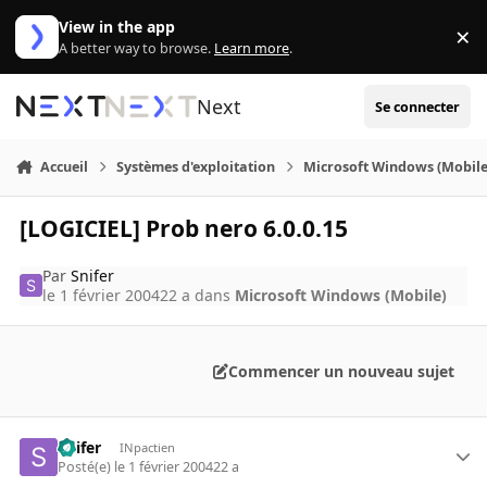
Aller au contenu
View in the app
×
Di
A better way to browse.
Learn more
.
Next
Se connecter
Accueil
Systèmes d'exploitation
Microsoft Windows (Mobile
[LOGICIEL] Prob nero 6.0.0.15
Par
Snifer
le 1 février 2004
22 a
dans
Microsoft Windows (Mobile)
Commencer un nouveau sujet
Snifer
INpactien
Posté(e)
le 1 février 2004
22 a