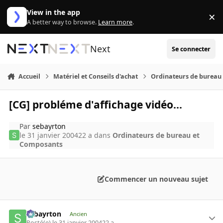
Aller au contenu
View in the app
×
Di
A better way to browse.
Learn more
.
Next
Se connecter
Accueil
Matériel et Conseils d'achat
Ordinateurs de bureau
[CG] probléme d'affichage vidéo...
Par
sebayrton
le 31 janvier 2004
22 a
dans
Ordinateurs de bureau et
Composants
Commencer un nouveau sujet
sebayrton
Ancien
Posté(e)
le 31 janvier 2004
22 a