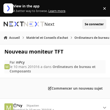
Aller au contenu
View in the app
×
Di
A better way to browse.
Learn more
.
Next
Se connecter
Accueil
Matériel et Conseils d'achat
Ordinateurs de bureau
Nouveau moniteur TFT
Par
mPcy
le 10 mars 2010
16 a
dans
Ordinateurs de bureau et
Composants
Commencer un nouveau sujet
mPcy
INpactien
Posté(e)
le 10 mars 2010
16 a