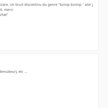
izzare. Un bruit discontinu du genre "bziiiip bziiiiip " alor j
it. merci
achat"
ensateur), etc ...