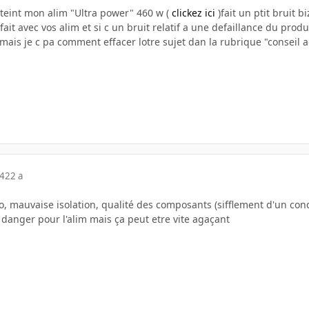
eteint mon alim "Ultra power" 460 w (
clickez ici
)fait un ptit bruit b
 fait avec vos alim et si c un bruit relatif a une defaillance du produ
t mais je c pa comment effacer lotre sujet dan la rubrique "conseil 
04
22 a
o, mauvaise isolation, qualité des composants (sifflement d'un cond
 danger pour l'alim mais ça peut etre vite agaçant