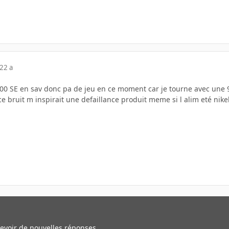
22 a
0 SE en sav donc pa de jeu en ce moment car je tourne avec une 910
e bruit m inspirait une defaillance produit meme si l alim eté nike
cevoir de nouvelles réponses.