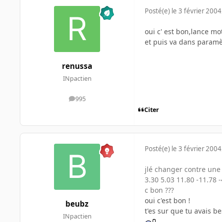
Posté(e)
le 3 février 2004
oui c' est bon,lance m
et puis va dans paramè
renussa
INpactien
995
messages
Citer
Posté(e)
le 3 février 2004
jlé changer contre une 
3.30 5.03 11.80 -11.78 -
c bon ???
oui c'est bon !
beubz
t'es sur que tu avais 
INpactien