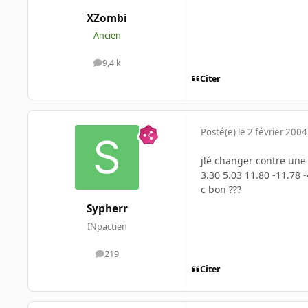
XZombi
Ancien
9,4 k
messages
Citer
Posté(e)
le 2 février 2004
jlé changer contre une 
3.30 5.03 11.80 -11.78 -
c bon ???
Sypherr
INpactien
219
messages
Citer