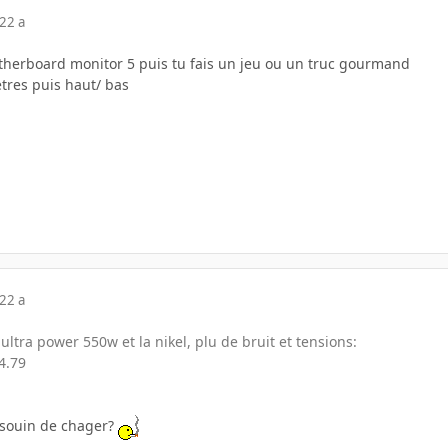
22 a
otherboard monitor 5 puis tu fais un jeu ou un truc gourmand
tres puis haut/ bas
22 a
ultra power 550w et la nikel, plu de bruit et tensions:
4.79
besouin de chager?