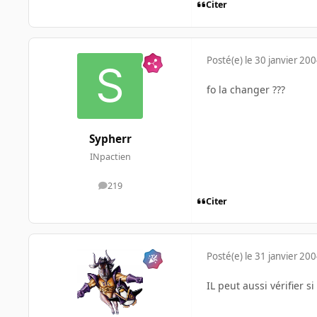
Citer
Posté(e)
le 30 janvier 20
fo la changer ???
Sypherr
INpactien
219
messages
Citer
Posté(e)
le 31 janvier 20
IL peut aussi vérifier s