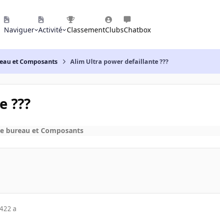
Naviguer
Activité
Classement
Clubs
Chatbox
reau et Composants
Alim Ultra power defaillante ???
e ???
de bureau et Composants
04
22 a