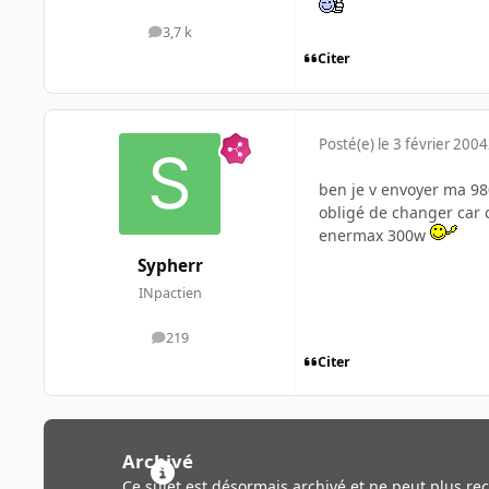
3,7 k
messages
Citer
Posté(e)
le 3 février 2004
ben je v envoyer ma 980
obligé de changer car c
enermax 300w
Sypherr
INpactien
219
messages
Citer
Archivé
Ce sujet est désormais archivé et ne peut plus re