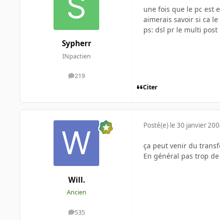
une fois que le pc est 
aimerais savoir si ca le
ps: dsl pr le multi pos
Sypherr
INpactien
219
messages
Citer
Posté(e)
le 30 janvier 20
ça peut venir du transf
En général pas trop de
Will.
Ancien
535
messages