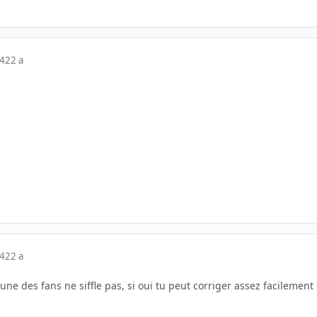
04
22 a
04
22 a
i une des fans ne siffle pas, si oui tu peut corriger assez facilement 