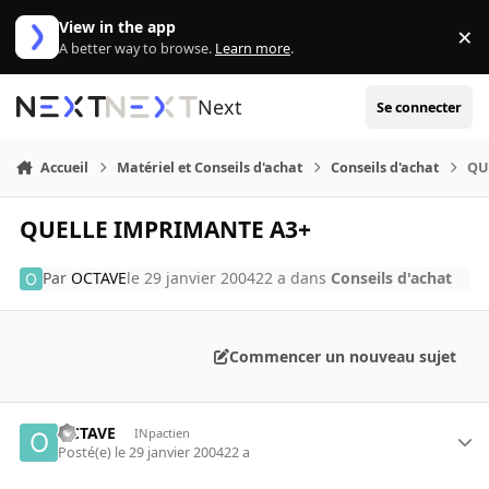
Aller au contenu
View in the app
×
Di
A better way to browse.
Learn more
.
Next
Se connecter
Accueil
Matériel et Conseils d'achat
Conseils d'achat
QU
QUELLE IMPRIMANTE A3+
Par
OCTAVE
le 29 janvier 2004
22 a
dans
Conseils d'achat
Commencer un nouveau sujet
OCTAVE
INpactien
Posté(e)
le 29 janvier 2004
22 a