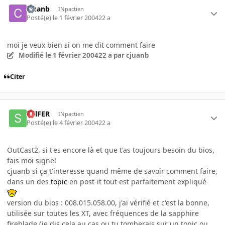
cjuanb
INpactien
Posté(e)
le 1 février 2004
22 a
moi je veux bien si on me dit comment faire
Modifié
le 1 février 2004
22 a
par cjuanb
Citer
SulFER
INpactien
Posté(e)
le 4 février 2004
22 a
OutCast2, si t'es encore là et que t'as toujours besoin du bios,
fais moi signe!
cjuanb si ça t'interesse quand même de savoir comment faire,
dans un des
topic
en post-it tout est parfaitement expliqué
version du bios : 008.015.058.00, j'ai vérifié et c'est la bonne,
utilisée sur toutes les XT, avec fréquences de la sapphire
fireblade (je dis cela au cas ou tu tomberais sur un topic ou