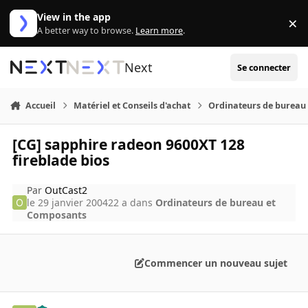
Aller au contenu
View in the app
×
Di
A better way to browse.
Learn more
.
Next
Se connecter
Accueil
Matériel et Conseils d'achat
Ordinateurs de bureau
[CG] sapphire radeon 9600XT 128
fireblade bios
Par
OutCast2
le 29 janvier 2004
22 a
dans
Ordinateurs de bureau et
Composants
Commencer un nouveau sujet