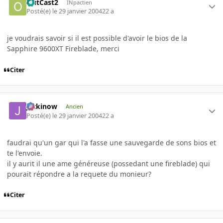
OutCast2
INpactien
Posté(e)
le 29 janvier 2004
22 a
je voudrais savoir si il est possible d'avoir le bios de la
Sapphire 9600XT Fireblade, merci
Citer
jackinow
Ancien
Posté(e)
le 29 janvier 2004
22 a
faudrai qu'un gar qui l'a fasse une sauvegarde de sons bios et
te l'envoie.
il y aurit il une ame généreuse (possedant une fireblade) qui
pourait répondre a la requete du monieur?
Citer