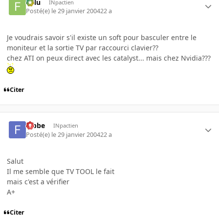
Fulu
INpactien
Posté(e)
le 29 janvier 2004
22 a
Je voudrais savoir s'il existe un soft pour basculer entre le
moniteur et la sortie TV par raccourci clavier??
chez ATI on peux direct avec les catalyst... mais chez Nvidia???
Citer
fabbe
INpactien
Posté(e)
le 29 janvier 2004
22 a
Salut
Il me semble que TV TOOL le fait
mais c'est a vérifier
A+
Citer