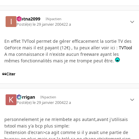
inotna2099
INpactien
Posté(e)
le 29 janvier 2004
22 a
En effet TVTool permet de gérer efficacement la sortie TV des
GeForce mais il est payant (12€) , tu peux aller voir ici :
TVTool
A ma connaissance il n'existe aucun freeware ayant les
mêmes fonctionnalités mais je me trompe peut être.
Citer
korrigan
INpactien
Posté(e)
le 29 janvier 2004
22 a
personnelement je ne m'embete aps autant,avant j'utilisais
tvtool mais y'a bcp plus simple:
l'extension d'ecran>ca agit comme si il y avait une partie de
bureau en plus mais sur la telé,ca ne chage strictement rien