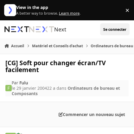
Aller au contenu
View in the app
×
Di
A better way to browse.
Learn more
.
Next
Se connecter
Accueil
Matériel et Conseils d'achat
Ordinateurs de bureau
[CG] Soft pour changer écran/TV
facilement
Par
Fulu
le 29 janvier 2004
22 a
dans
Ordinateurs de bureau et
Composants
Commencer un nouveau sujet