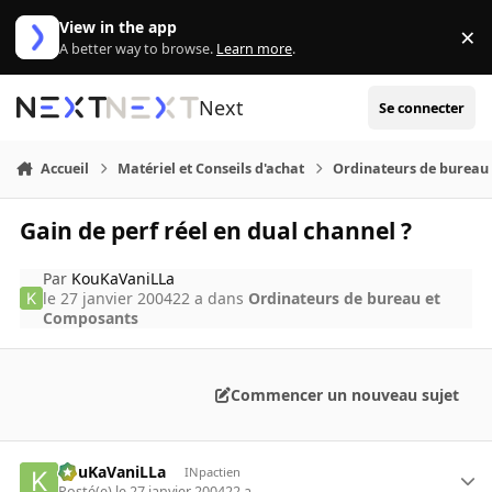
Aller au contenu
View in the app
×
Di
A better way to browse.
Learn more
.
Next
Se connecter
Accueil
Matériel et Conseils d'achat
Ordinateurs de bureau
Gain de perf réel en dual channel ?
Par
KouKaVaniLLa
le 27 janvier 2004
22 a
dans
Ordinateurs de bureau et
Composants
Commencer un nouveau sujet
KouKaVaniLLa
INpactien
Posté(e)
le 27 janvier 2004
22 a