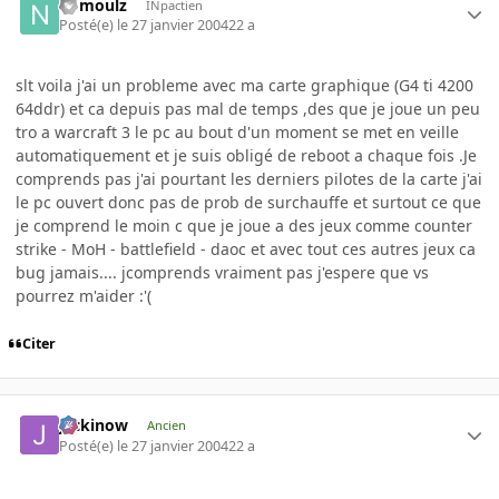
nomoulz
INpactien
Posté(e)
le 27 janvier 2004
22 a
slt voila j'ai un probleme avec ma carte graphique (G4 ti 4200
64ddr) et ca depuis pas mal de temps ,des que je joue un peu
tro a warcraft 3 le pc au bout d'un moment se met en veille
automatiquement et je suis obligé de reboot a chaque fois .Je
comprends pas j'ai pourtant les derniers pilotes de la carte j'ai
le pc ouvert donc pas de prob de surchauffe et surtout ce que
je comprend le moin c que je joue a des jeux comme counter
strike - MoH - battlefield - daoc et avec tout ces autres jeux ca
bug jamais.... jcomprends vraiment pas j'espere que vs
pourrez m'aider :'(
Citer
jackinow
Ancien
Posté(e)
le 27 janvier 2004
22 a