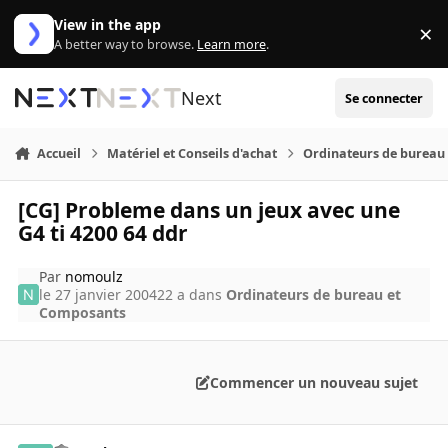
Aller au contenu
View in the app
×
Di
A better way to browse.
Learn more
.
Next
Se connecter
Accueil
Matériel et Conseils d'achat
Ordinateurs de bureau
[CG] Probleme dans un jeux avec une
G4 ti 4200 64 ddr
Par
nomoulz
le 27 janvier 2004
22 a
dans
Ordinateurs de bureau et
Composants
Commencer un nouveau sujet