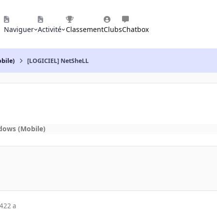
Naviguer
Activité
Classement
Clubs
Chatbox
bile)
[LOGICIEL] NetSheLL
dows (Mobile)
04
22 a