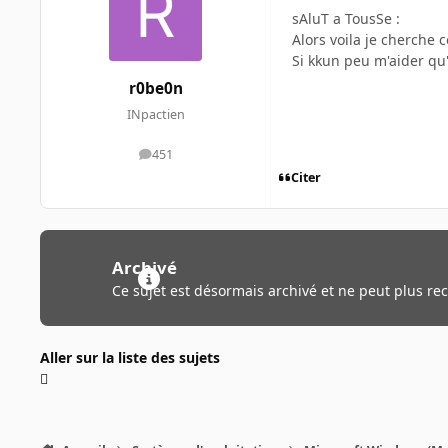
sAluT a TousSe :
Alors voila je cherche
Si kkun peu m'aider qu
r0be0n
INpactien
451
messages
Citer
Archivé
Ce sujet est désormais archivé et ne peut plus re
Aller sur la liste des sujets