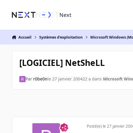
Aller au contenu
Next
Accueil
Systèmes d'exploitation
Microsoft Windows (Mo
[LOGICIEL] NetSheLL
Par
r0be0n
le 27 janvier 2004
22 a
dans
Microsoft Win
Posté(e)
le 27 janvier 20