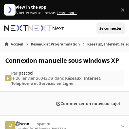
Aller au contenu
View in the app
×
Di
A better way to browse.
Learn more
.
Next
Se connecter
Accueil
Réseaux et Programmation
Réseaux, Internet, Télé
Connexion manuelle sous windows XP
Par
pascool
le 26 janvier 2004
22 a
dans
Réseaux, Internet,
Téléphonie et Services en Ligne
Commencer un nouveau sujet
pascool
INpactien
Posté(e)
le 26 janvier 2004
22 a