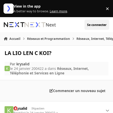
Aller au contenu
View in the app
×
Di
A better way to browse.
Learn more
.
Next
Se connecter
Accueil
Réseaux et Programmation
Réseaux, Internet, Télé
LA LIO LEN C KOI?
Par
krysalid
le 24 janvier 2004
22 a
dans
Réseaux, Internet,
Téléphonie et Services en Ligne
Commencer un nouveau sujet
krysalid
INpactien
Posté(e)
le 24 janvier 2004
22 a