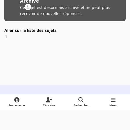
Archivé
Ce sujet est désormais archivé et ne peut plus
recevoir de nouvelles réponses.
Aller sur la liste des sujets
Light Mode
Dark Mode
System Preference
Se connecter
S’inscrire
Rechercher
Menu
Langue
Cookies
Powered by
Invision Community