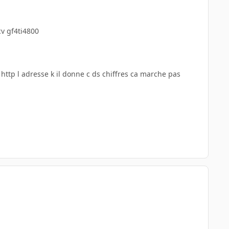
cv gf4ti4800
 http l adresse k il donne c ds chiffres ca marche pas