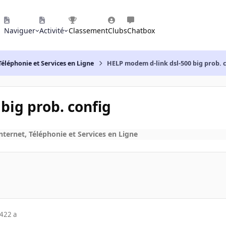
Naviguer
Activité
Classement
Clubs
Chatbox
Téléphonie et Services en Ligne
HELP modem d-link dsl-500 big prob. 
big prob. config
nternet, Téléphonie et Services en Ligne
04
22 a