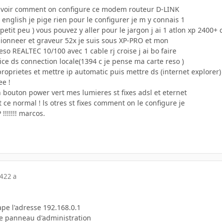
 savoir comment on configure ce modem routeur D-LINK
n english je pige rien pour le configurer je m y connais 1
etit peu ) vous pouvez y aller pour le jargon j ai 1 atlon xp 2400+ 
ionneer et graveur 52x je suis sous XP-PRO et mon
so REALTEC 10/100 avec 1 cable rj croise j ai bo faire
ice ds connection locale(1394 c je pense ma carte reso )
proprietes et mettre ip automatic puis mettre ds (internet explorer)
ee !
 bouton power vert mes lumieres st fixes adsl et eternet
t ce normal ! ls otres st fixes comment on le configure je
!!!!!!! marcos.
04
22 a
tape l'adresse 192.168.0.1
le panneau d'administration