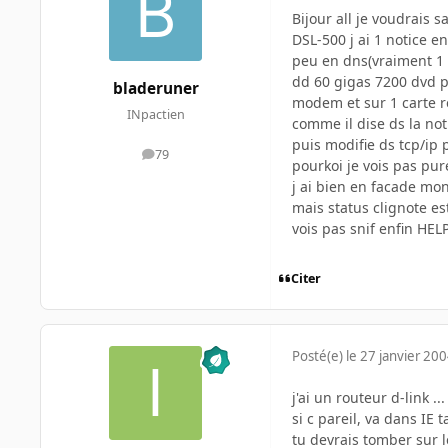
Bijour all je voudrais
DSL-500 j ai 1 notice e
peu en dns(vraiment 1 p
dd 60 gigas 7200 dvd p
bladeruner
modem et sur 1 carte re
INpactien
comme il dise ds la not
puis modifie ds tcp/ip 
79
messages
pourkoi je vois pas pur
j ai bien en facade mon
mais status clignote es
vois pas snif enfin HELP 
Citer
Posté(e)
le 27 janvier 20
j'ai un routeur d-link ...
si c pareil, va dans IE 
tu devrais tomber sur 