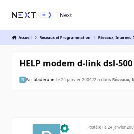
Aller au contenu
Next
Accueil
Réseaux et Programmation
Réseaux, Internet, 
HELP modem d-link dsl-500 
Par
bladeruner
le 24 janvier 2004
22 a
dans
Réseaux, I
Posté(e)
le 24 janvier 20