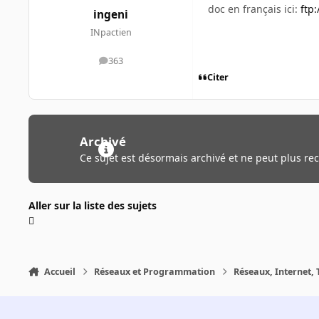
doc en français ici:
ftp:
ingeni
INpactien
363
messages
Citer
Archivé
Ce sujet est désormais archivé et ne peut plus re
Aller sur la liste des sujets
Accueil
Réseaux et Programmation
Réseaux, Internet, 